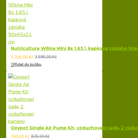
Nutriculture Wilma Mini 8x 1.65 l, kapková závlaha 90
3 295,00 Kč
3 595,00 Kč
Přidat do košíku
Oxypot Single Air Pump Kit, vzduchovací sada, 2 vzd
765,00 Kč
825,00 Kč