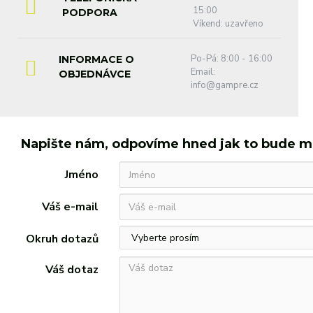
15:00
PODPORA
Víkend: uzavřeno
Po-Pá: 8:00 - 16:00
INFORMACE O
Email:
OBJEDNÁVCE
info@gampre.cz
Napište nám, odpovíme hned jak to bude 
Jméno
Váš e-mail
Okruh dotazů
Váš dotaz