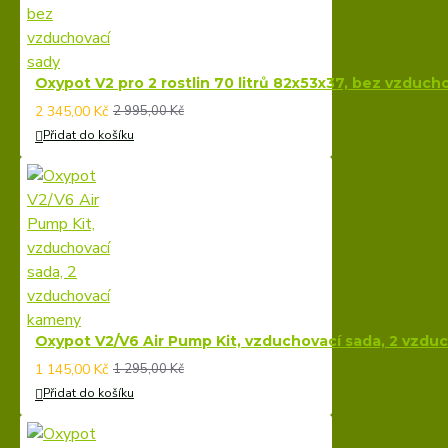
Oxypot V2 pro 2 rostlin 70 litrů 82x53x37, bez vzduch
2 345,00 Kč
2 995,00 Kč
Přidat do košíku
Oxypot V2/V6 Air Pump Kit, vzduchovací sada, 2 vzd
1 145,00 Kč
1 295,00 Kč
Přidat do košíku