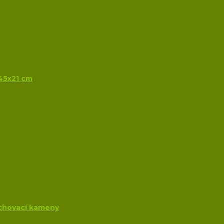
x45x21 cm
uchovací kameny