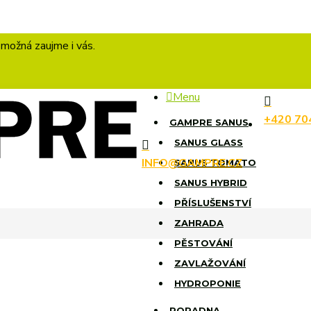
 možná zaujme i vás.
Menu
+420 70
GAMPRE SANUS
SANUS GLASS
INFO@GAMPRE.CZ
SANUS TOMATO
SANUS HYBRID
PŘÍSLUŠENSTVÍ
ZAHRADA
PĚSTOVÁNÍ
ZAVLAŽOVÁNÍ
HYDROPONIE
PORADNA