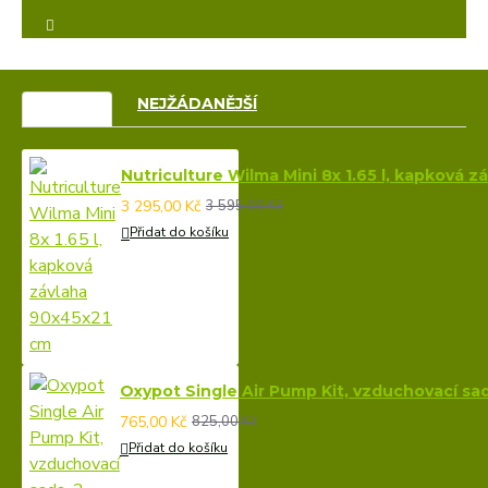
VÝPRODEJ
NEJŽÁDANĚJŠÍ
Nutriculture Wilma Mini 8x 1.65 l, kapková 
3 295,00 Kč
3 595,00 Kč
Přidat do košíku
Oxypot Single Air Pump Kit, vzduchovací sa
765,00 Kč
825,00 Kč
Přidat do košíku