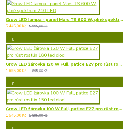
Grow LED lampa - panel Mars TS 600 W, plné spektrum 240 LED
5 445,00 Kč
5 995,00 Kč
Grow LED žárovka 120 W Full, patice E27 pro růst rostlin 180 led diod
1 695,00 Kč
1 895,00 Kč
Grow LED žárovka 100 W Full, patice E27 pro růst rostlin 150 led diod
1 545,00 Kč
1 895,00 Kč