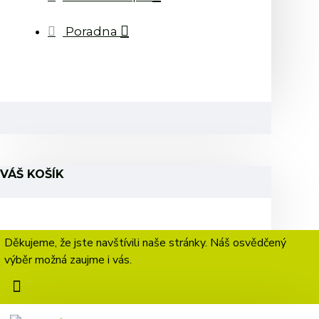
Poradna
VÁŠ KOŠÍK
Děkujeme, že jste navštívili naše stránky. Náš osvědčený
výběr možná zaujme i vás.