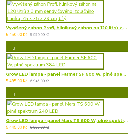
Vyvýšený záhon Profi, hliníkový záhon na 120 litrů z 3 mm sendvičového izolačního hliníku, 75 x 75 x 29 cm, bílý
5 450,00 Kč
5 950,00 Kč
Grow LED lampa - panel Farmer SF 600 W, plné spektrum 384 LED
5 495,00 Kč
6 945,00 Kč
Grow LED lampa - panel Mars TS 600 W, plné spektrum 240 LED
5 445,00 Kč
5 995,00 Kč