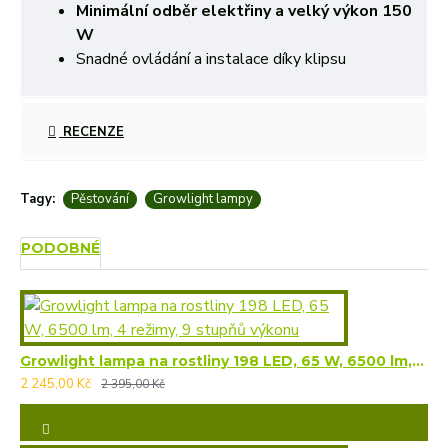
Minimální odběr elektřiny a velký výkon 150
W
Snadné ovládání a instalace díky klipsu
RECENZE
Tagy:
Pěstování
Growlight lampy
PODOBNÉ
Growlight lampa na rostliny 198 LED, 65 W, 6500 lm, 4 režimy, 9 stupňů výkonu
2 245,00 Kč
2 395,00 Kč