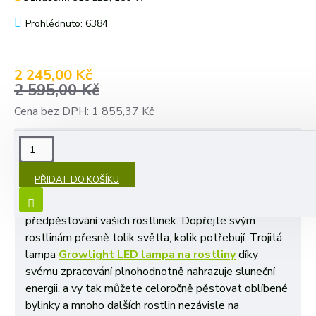
Prohlédnuto: 6384
2 245,00 Kč
2 595,00 Kč
Cena bez DPH: 1 855,37 Kč
POPIS
PŘIDAT DO KOŠÍKU
Nový typ
Growlight lampy na rostliny
trojitá, 315
LED, 150 W, 3 režimy, 5 stupňů výkonu je vynikající na
předpěstování vašich rostlinek. Dopřejte svým
rostlinám přesně tolik světla, kolik potřebují. Trojitá
lampa
Growlight LED lampa na rostliny
díky
svému zpracování plnohodnotně nahrazuje sluneční
energii, a vy tak můžete celoročně pěstovat oblíbené
bylinky a mnoho dalších rostlin nezávisle na