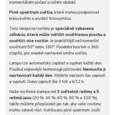
momentálním počasí a ročním období.
Plné spektrum světla,
které mohou podporovat
krásu květin a urychlit fotosyntézu.
Tato lampa na rostliny je
speciálně vybavena
zářivkou
,
která může zvětšit osvětlenou plochu a
osvětlit více rostlin
. Je praktičtější než komerční
osvětlení 90° nebo 180°. Flexibilní husí krk o 360
stupňů, pro snadné nastavení směru světla.
Lampu lze automaticky zapínat a vypínat každý den.
Používá nejnovější technologii pěstování.
Nemusíte ji
nastavovat každý den
. Můžete nastavit čas zapnutí
a vypnutí. Doba zapnutí činí 3 h/6 a h/12 h.
Naše rostlinná slampa má
3 světelné režimy a 5
režimů jasu
(20 %, 40 %, 60 %, 80 % a 100 %)
,
takže můžete přizpůsobit jas tak, aby vaše rostliny
mohly zdravě růst. Světla pro plné spektrum zvýší