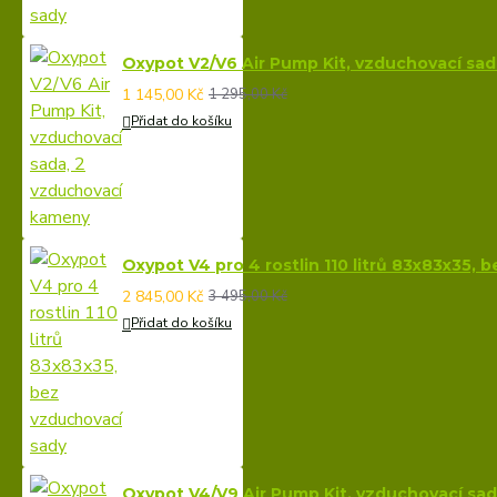
Oxypot V2/V6 Air Pump Kit, vzduchovací sa
1 145,00 Kč
1 295,00 Kč
Přidat do košíku
Oxypot V4 pro 4 rostlin 110 litrů 83x83x35, 
2 845,00 Kč
3 495,00 Kč
Přidat do košíku
Oxypot V4/V9 Air Pump Kit, vzduchovací sa