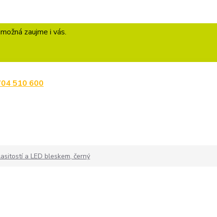
 možná zaujme i vás.
704 510 600
lasitostí a LED bleskem, černý