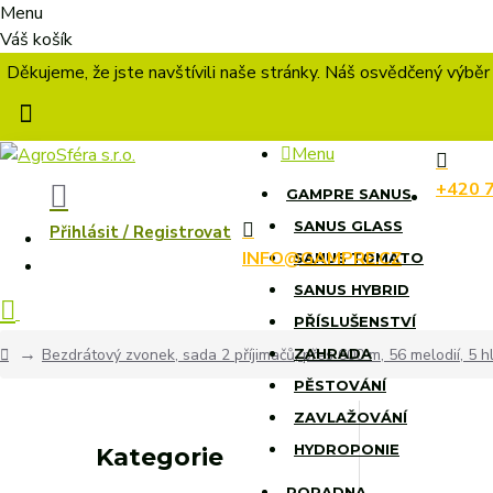
Menu
Váš košík
Děkujeme, že jste navštívili naše stránky. Náš osvědčený výběr
Menu
+420 
GAMPRE SANUS
SANUS GLASS
Přihlásit / Registrovat
INFO@GAMPRE.CZ
SANUS TOMATO
SANUS HYBRID
PŘÍSLUŠENSTVÍ
Bezdrátový zvonek, sada 2 příjimačů, přes 600 m, 56 melodií, 5 h
ZAHRADA
PĚSTOVÁNÍ
ZAVLAŽOVÁNÍ
HYDROPONIE
Kategorie
PORADNA