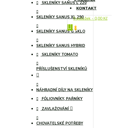
SKLENÍKY SANUS L 220
KONTAKT
SKLENÍKY SANUS XL 290
0 položek - 0,00 Kč
0
SKLENÍKY SANUS G SKLO
SKLENÍKY SANUS HYBRID
SKLENÍKY TOMATO
PŘÍSLUŠENSTVÍ SKLENÍKŮ
NÁHRADNÍ DÍLY NA SKLENÍKY
FÓLIOVNÍKY, PAŘNÍKY
ZAVLAŽOVÁNÍ
CHOVATELSKÉ POTŘEBY