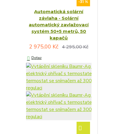
-31 %
Automatická solární
závlaha - Solární
automatický zavlažovací
systém 50+5 metrů, 50
kapačů
2 975,00 Kč
4 295,00 Kč
Dotaz