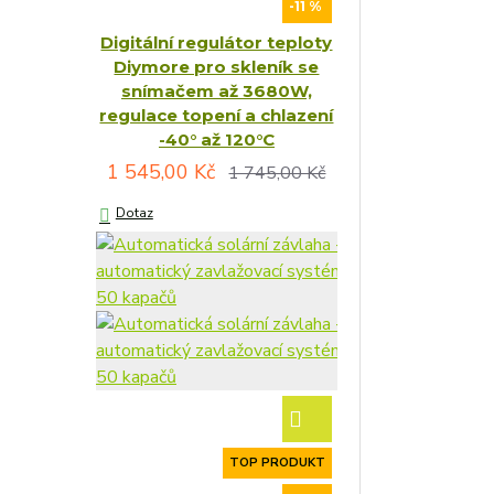
-11 %
Digitální regulátor teploty
Diymore pro skleník se
snímačem až 3680W,
regulace topení a chlazení
-40° až 120°C
1 545,00 Kč
1 745,00 Kč
Dotaz
TOP PRODUKT