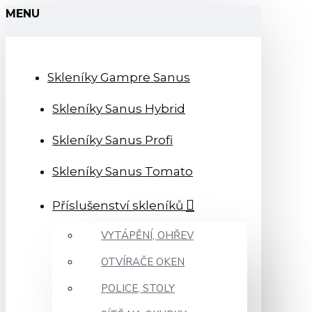
MENU
Skleníky Gampre Sanus
Skleníky Sanus Hybrid
Skleníky Sanus Profi
Skleníky Sanus Tomato
Příslušenství skleníků
VYTÁPĚNÍ, OHŘEV
OTVÍRAČE OKEN
POLICE, STOLY