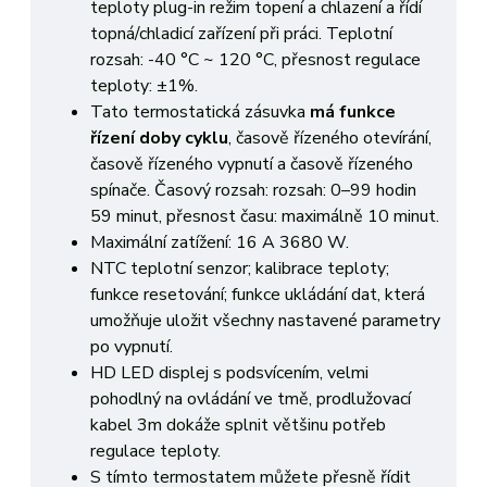
teploty plug-in režim topení a chlazení a řídí
topná/chladicí zařízení při práci. Teplotní
rozsah: -40 °C ~ 120 °C, přesnost regulace
teploty: ±1%.
Tato termostatická zásuvka
má funkce
řízení doby cyklu
, časově řízeného otevírání,
časově řízeného vypnutí a časově řízeného
spínače. Časový rozsah: rozsah: 0–99 hodin
59 minut, přesnost času: maximálně 10 minut.
Maximální zatížení: 16 A 3680 W.
NTC teplotní senzor; kalibrace teploty;
funkce resetování; funkce ukládání dat, která
umožňuje uložit všechny nastavené parametry
po vypnutí.
HD LED displej s podsvícením, velmi
pohodlný na ovládání ve tmě, prodlužovací
kabel 3m dokáže splnit většinu potřeb
regulace teploty.
S tímto termostatem můžete přesně řídit