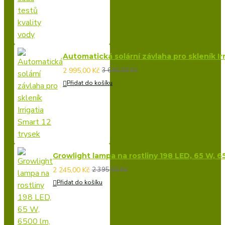
Automatická solární závlaha pro skleník Irr
2 995,00 Kč
3 645,00 Kč
Přidat do košíku
Growlight lampa na rostliny 198 LED, 65 W, 6
2 245,00 Kč
2 395,00 Kč
Přidat do košíku