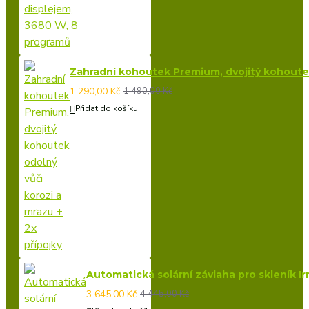
Zahradní kohoutek Premium, dvojitý kohoutek 
1 290,00 Kč
1 490,00 Kč
Přidat do košíku
Automatická solární závlaha pro skleník Ir
3 645,00 Kč
4 445,00 Kč