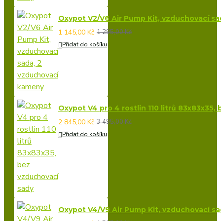
Oxypot V2/V6 Air Pump Kit, vzduchovací s
1 145,00 Kč
1 295,00 Kč
Přidat do košíku
Oxypot V4 pro 4 rostlin 110 litrů 83x83x35,
2 845,00 Kč
3 495,00 Kč
Přidat do košíku
Oxypot V4/V9 Air Pump Kit, vzduchovací s