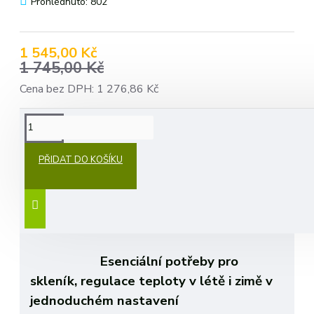
Prohlédnuto: 802
1 545,00 Kč
1 745,00 Kč
Cena bez DPH: 1 276,86 Kč
POPIS
PŘIDAT DO KOŠÍKU
Digitální regulátor teploty Diymore
pro skleník se snímačem až 3680W,
regulace topení a chlazení -40° až
120°C
Esenciální potřeby pro
skleník, regulace teploty v létě i zimě v
jednoduchém nastavení