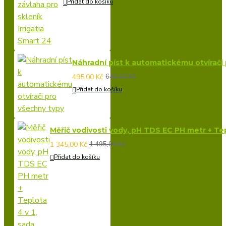
Přidat do košíku
Náhradní píst k automatickému otvírači
495,00 Kč
645,00 Kč
Přidat do košíku
Měřič vodivosti vody, pH TDS EC PH metr + Tepl
1 345,00 Kč
1 495,00 Kč
Přidat do košíku