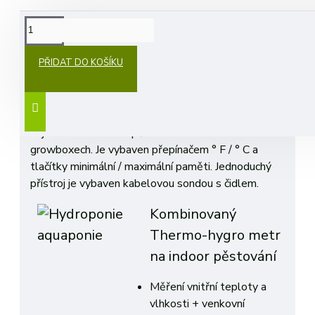
POPIS
PŘIDAT DO KOŠÍKU
Stolní digitální teploměr a vlhkoměr "thermo-
hygro" zajistí přehled o aktuálních podmínkách.
Kontrolujte pohodlně teplotu a relativní vlhkost
nejen ve sklenících a pěstebních místnostech nebo
growboxech. Je vybaven přepínačem ° F / ° C a
tlačítky minimální / maximální paměti. Jednoduchý
přístroj je vybaven kabelovou sondou s čidlem.
Kombinovaný
Thermo-hygro metr
na indoor pěstování
Měření vnitřní teploty a
vlhkosti + venkovní