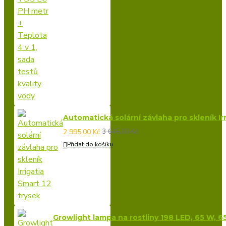
Automatická solární závlaha pro skleník Irr
2 995,00 Kč
3 645,00 Kč
Přidat do košíku
Growlight lampa na rostliny 198 LED, 65 W, 6