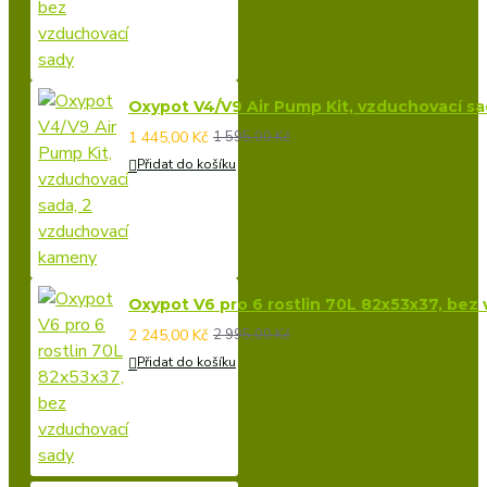
Oxypot V4/V9 Air Pump Kit, vzduchovací s
1 445,00 Kč
1 595,00 Kč
Přidat do košíku
Oxypot V6 pro 6 rostlin 70L 82x53x37, bez
2 245,00 Kč
2 995,00 Kč
Přidat do košíku