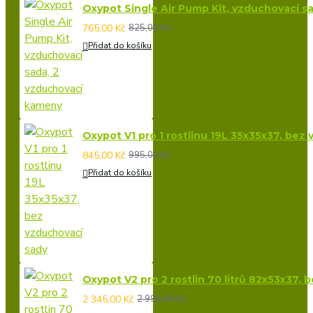
Oxypot Single Air Pump Kit, vzduchovací s
765,00 Kč
825,00 Kč
Přidat do košíku
Oxypot V1 pro 1 rostlinu 19L 35x35x37, bez
845,00 Kč
995,00 Kč
Přidat do košíku
Oxypot V2 pro 2 rostlin 70 litrů 82x53x37,
2 345,00 Kč
2 995,00 Kč