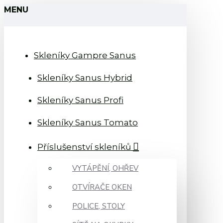
MENU
Skleníky Gampre Sanus
Skleníky Sanus Hybrid
Skleníky Sanus Profi
Skleníky Sanus Tomato
Příslušenství skleníků
VYTÁPĚNÍ, OHŘEV
OTVÍRAČE OKEN
POLICE, STOLY