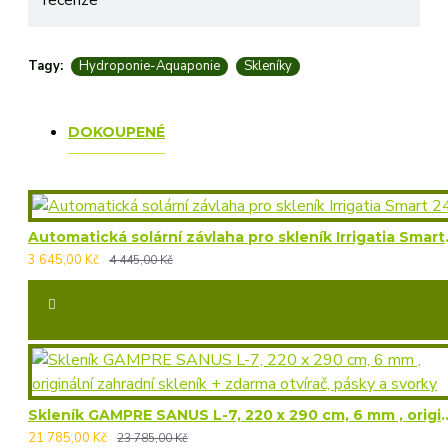
recenze
Tagy:
Hydroponie-Aquaponie
Skleníky
DOKOUPENÉ
Automatická so
3 645,00 Kč
4 445,00 Kč
Skleník GAMPRE SANUS L-7, 220 x 290 cm, 6 mm , originální zahr
21 785,00 Kč
23 785,00 Kč