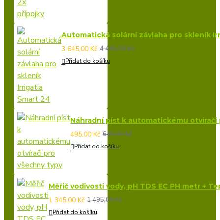
Automatická solární závlaha pro skleník Ir
3 645,00 Kč
4 445,00 Kč
Přidat do košíku
Náhradní píst k automatickému otvírači
495,00 Kč
645,00 Kč
Přidat do košíku
Měřič vodivosti vody, pH TDS EC PH metr + Tepl
1 345,00 Kč
1 495,00 Kč
Přidat do košíku