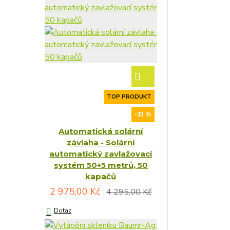
TOP PRODUKT
-31 %
Automatická solární
závlaha - Solární
automatický zavlažovací
systém 50+5 metrů, 50
kapačů
2 975,00 Kč
4 295,00 Kč
Dotaz