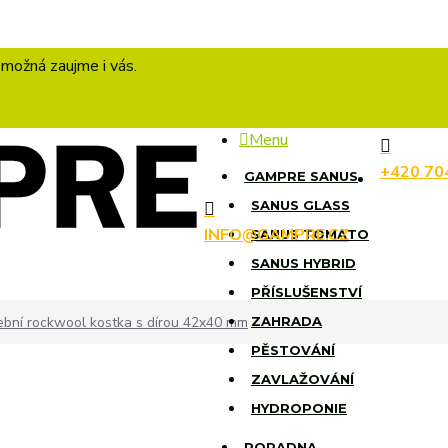
 možná zaujme i vás.
Menu
+420 70
GAMPRE SANUS
SANUS GLASS
INFO@GAMPRE.CZ
SANUS TOMATO
SANUS HYBRID
PŘÍSLUŠENSTVÍ
bní rockwool kostka s dírou 42x40 mm
ZAHRADA
PĚSTOVÁNÍ
ZAVLAŽOVÁNÍ
HYDROPONIE
PORADNA