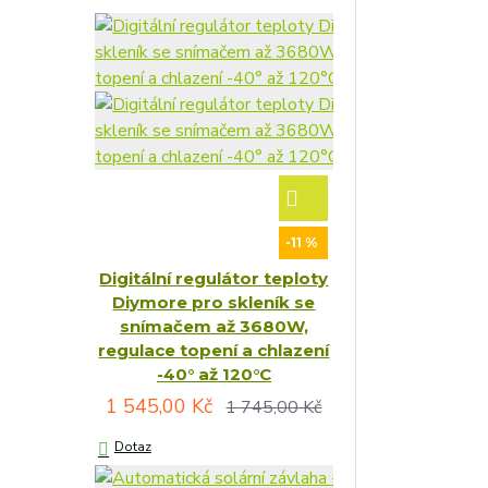
-11 %
Digitální regulátor teploty
Diymore pro skleník se
snímačem až 3680W,
regulace topení a chlazení
-40° až 120°C
1 545,00 Kč
1 745,00 Kč
Dotaz