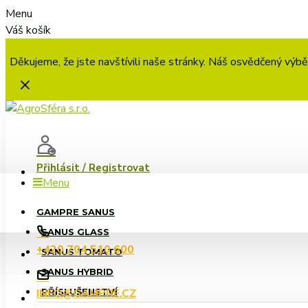
Menu
Váš košík
Děkujeme, že jste navštívili naše stránky. Náš osvědčený výbě
Přihlásit / Registrovat
Menu
GAMPRE SANUS
SANUS GLASS
+420 704 510 600
SANUS TOMATO
SANUS HYBRID
INFO@GAMPRE.CZ
PŘÍSLUŠENSTVÍ