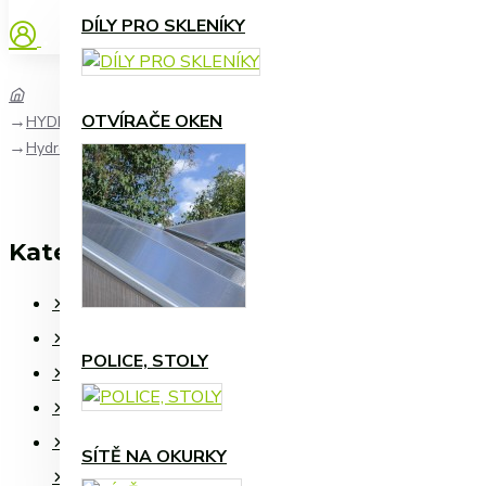
DÍLY PRO SKLENÍKY
OTVÍRAČE OKEN
HYDROPONICKÉ PĚSTOVÁNÍ
Hydroponický košík průměr 10 cm, 4,3", balení 1 kus
Kategorie
SKLENÍKY SANUS L 220
SKLENÍKY SANUS XL 290
POLICE, STOLY
SKLENÍKY SANUS G SKLO
SKLENÍKY SANUS HYBRID
SKLENÍKY TOMATO
SÍTĚ NA OKURKY
PŘÍSLUŠENSTVÍ SKLENÍKŮ