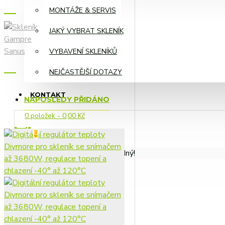
MNOŽENÍ ROSTLIN,
MONTÁŽE & SERVIS
ÚPRAVA VODY
JAKÝ VYBRAT SKLENÍK
VYBAVENÍ SKLENÍKŮ
NEJČASTĚJŠÍ DOTAZY
ZAVLAŽOVÁNÍ A
KOMPONENTY
KONTAKT
NAPOSLEDY PŘIDÁNO
0 položek - 0,00 Kč
0
HNOJIVA A
Váš nákupní košík je prázdný!
SUBSTRÁTY