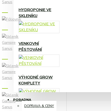
HYDROPONIE VE
ZAVLAŽOVÁNÍ A
SKLENÍKU
KOMPONENTY
VENKOVNÍ
ČERPADLA,
PĚSTOVÁNÍ
ČASOVAČE, ...
VÝHODNÉ GROW
KOMPLETY
PORADNA
DOPRAVA & CENY