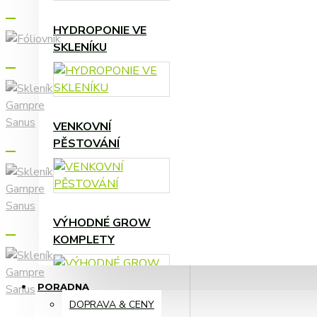
HYDROPONIE VE
ZAVLAŽOVÁNÍ A
SKLENÍKU
KOMPONENTY
VENKOVNÍ
ČERPADLA,
PĚSTOVÁNÍ
ČASOVAČE, ...
VÝHODNÉ GROW
KOMPLETY
PORADNA
DOPRAVA & CENY