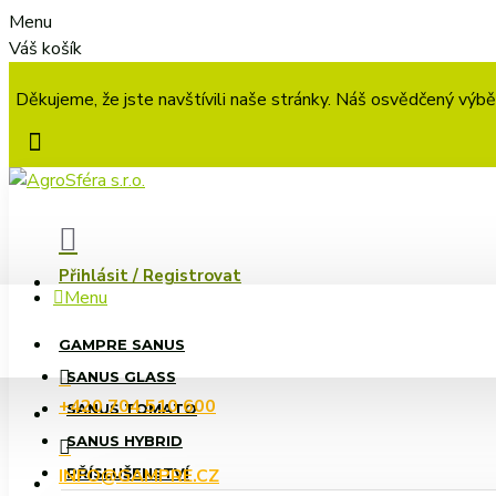
Menu
Váš košík
Děkujeme, že jste navštívili naše stránky. Náš osvědčený výbě
Přihlásit / Registrovat
Menu
GAMPRE SANUS
SANUS GLASS
+420 704 510 600
SANUS TOMATO
SANUS HYBRID
INFO@GAMPRE.CZ
PŘÍSLUŠENSTVÍ