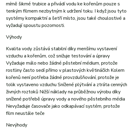
mírně šikmé trubice a přivádí vodu ke kořenům pouze s
tenkým filmem nezbytným k udržení toku. I když jsou tyto
systémy kompaktní a šetří místo, jsou také choulostivé a
vyžadují spoustu pozornosti.
Výhody
Kvalita vody zůstává stabilní díky menšímu vystavení
vzduchu a kořenům, což snižuje testování a úpravy
Vyžaduje málo nebo žádné pěstební médium, protože
rostliny často sedí přímo v plastových květináčích
Kolem
kořenů není potřeba žádné provzdušňování, protože je
tolik vystaveno vzduchu
Snížené plýtvání a ztráta cenných
živných roztoků
Nižší náklady na průběžnou výrobu díky
snížené potřebě úpravy vody a nového pěstebního média
Nevyžaduje časovače jako odkapávací systém, protože
film neustále teče
Nevýhody