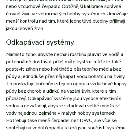
nebo vzduchové čerpadlo Obtížnější kalibrace správné
úrovně živin ve velmi malých hobby systémech Umožňuje
menší kontrolu nad tím, které jednotlivé plodiny přijímají
jakou úroveň živin.
Odkapávací systémy
Namísto toho, abyste nechali rostlinu plavat ve vodě a
potenciálně dostávat příliš málo kyslíku, můžete také
postavit záhon nebo květináč z pěstebního média bez
půdy a jednoduše přes něj kapat vodu bohatou na živiny.
To poskytuje kořenům stejnou oporu a vzduchové kapsy
půdy bez chorob a účinků na vázání živin, které s tím
přicházejí. Odkapávací systémy jsou vysoce efektivní s
vodou a nevyžadují, abyste skladovali velké množství
vody najednou, zejména v malých hobby systémech.
Potřebují také méně čerpadel než DWC, ale více se
spoléhají na vodní čerpadla, která jsou součástí systému.