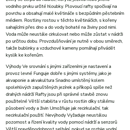
vodního prvku určité hloubky. Plovoucí rafty spočívají na
povrchu a obsahují malé květináče s bezpůdním pěstebním
médiem. Rostliny rostou v těchto květináčích, s kořeny
sahajícími přes dno a do vody bohaté na živiny pod nimi.
Voda může neustále cirkulovat nebo může zůstat v nádrži
po určitou dobu. Provzdušňování je nutně v obou směrech,
takže bublinky a vzduchové kameny pomáhají přivádět
kyslík ke kořenům.
Výhody Ve srovnání s jinými zařízeními je nastavení a
provoz levné Funguje dobře s jinými systémy, jako je
akvaponie a akvakultura Snadno umístěný kolem
spolehlivých zapuštěných jezírek a příkopů spíše než
drahých nádrží Rafty jsou při správné stavbě znovu
použitelné Větší stabilita v růstu rostlin díky stálému
působení vody a živin Umožňuje jak recirkulační, tak
necirkulační použití. Nevýhody Vyžaduje neustálou
pozornost a řízení kvality vody pomocí nádrží a senzorů
Větší pravděpodobnost selhání, pokud se rozbije vodní