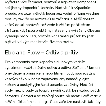
Vyžaduje více čerpadel, senzorů a high-tech komponent
než jiné hydroponické techniky
Náchylné k výpadkům
proudu, protože i několik hodin bez vodního filmu vyschne
rostliny tak, že se nezotaví
Od začátku je těžší dostat
každý detail správně, což vede k větším počátečním
ztrátám, když jsou problémy nalezeny a vyřešeny
Obecně
vyžaduje recirkulaci, protože konstantní průtok by jinak
plýtval velkým množstvím živného roztoku.
Ebb and Flow –
Odliv a příliv
Pro kompromis mezi kapacím a hlubokým vodním
systémem zvažte návrhy odlivu a odlivu.
Spíše než krmení
pravidelným pramínkem nebo filmem vody jsou rostliny
každých několik hodin zaplaveny, aby namočily jejich
kořeny a poskytly jim šanci absorbovat živiny.
Nechání
vody mezi proudy ustoupit, zavádí kyslík bez vzduchových
čerpadel.
Čerpadla se zapínají pouze při nárazu, což vede k
nižším nákladům na energii.
Časovače lze nastavit tak, aby