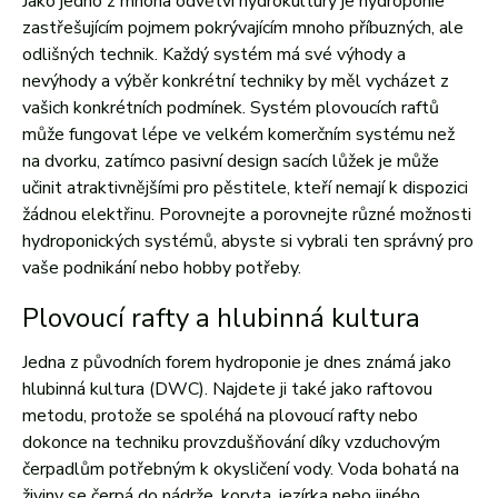
Jako jedno z mnoha odvětví hydrokultury je hydroponie
zastřešujícím pojmem pokrývajícím mnoho příbuzných, ale
odlišných technik. Každý systém má své výhody a
nevýhody a výběr konkrétní techniky by měl vycházet z
vašich konkrétních podmínek. Systém plovoucích raftů
může fungovat lépe ve velkém komerčním systému než
na dvorku, zatímco pasivní design sacích lůžek je může
učinit atraktivnějšími pro pěstitele, kteří nemají k dispozici
žádnou elektřinu. Porovnejte a porovnejte různé možnosti
hydroponických systémů, abyste si vybrali ten správný pro
vaše podnikání nebo hobby potřeby.
Plovoucí rafty a hlubinná kultura
Jedna z původních forem hydroponie je dnes známá jako
hlubinná kultura (DWC). Najdete ji také jako raftovou
metodu, protože se spoléhá na plovoucí rafty nebo
dokonce na techniku ​​provzdušňování díky vzduchovým
čerpadlům potřebným k okysličení vody. Voda bohatá na
živiny se čerpá do nádrže, koryta, jezírka nebo jiného