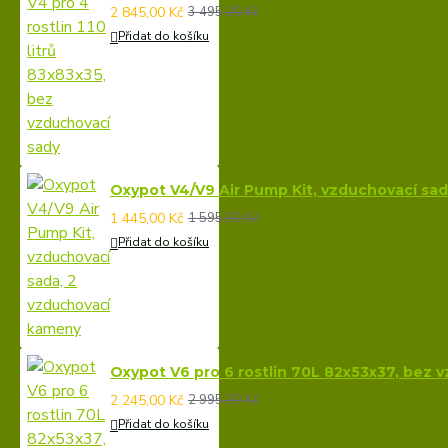
2 845,00 Kč
3 495,00 Kč
Přidat do košíku
Oxypot V4/V9 Air Pump Kit, vzduchovací sa
1 445,00 Kč
1 595,00 Kč
Přidat do košíku
Oxypot V6 pro 6 rostlin 70L 82x53x37, bez 
2 245,00 Kč
2 995,00 Kč
Přidat do košíku