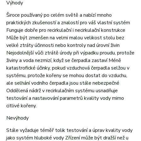
Výhody
Široce používaný po celém světě a nabízí mnoho
praktických zkušeností a znalostí pro váš vlastní systém
Funguje dobře pro recirkulační i necirkulační konstrukce
Může být zmenšen na velmi malou velikost stolu bez
velké ztráty účinnosti nebo kontroly nad úrovní živin
Nejodolnější vůči ztrátě úrody při výpadku proudu, protože
živiny a voda nezmizí, když se čerpadla zastaví Méně
katastrofické účinky, pokud vzduchová čerpadla selžou v
systému, protože kořeny se mohou dostat do vzduchu,
ale selhání vodního čerpadla jsou stále nebezpečné
Oddělená nádrž v recirkulačním systému usnadňuje
testování a nastavování parametrů kvality vody mimo
citlivé kořeny.
Nevýhody
Stále vyžaduje téměř tolik testování a úprav kvality vody
jako systém hluboké vody Zřízení může být dražší než u