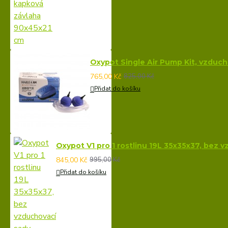
Oxypot Single Air Pump Kit, vzduc
765,00 Kč
825,00 Kč
Přidat do košíku
Oxypot V1 pro 1 rostlinu 19L 35x35x37, bez 
845,00 Kč
995,00 Kč
Přidat do košíku