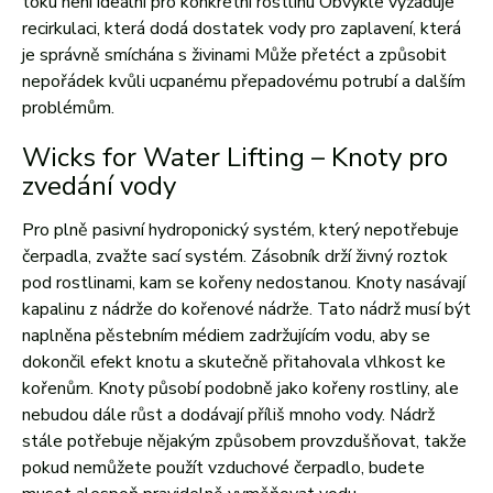
toku není ideální pro konkrétní rostlinu Obvykle vyžaduje
recirkulaci, která dodá dostatek vody pro zaplavení, která
je správně smíchána s živinami Může přetéct a způsobit
nepořádek kvůli ucpanému přepadovému potrubí a dalším
problémům.
Wicks for Water Lifting –
Knoty pro
zvedání vody
Pro plně pasivní hydroponický systém, který nepotřebuje
čerpadla, zvažte sací systém.
Zásobník drží živný roztok
pod rostlinami, kam se kořeny nedostanou.
Knoty nasávají
kapalinu z nádrže do kořenové nádrže.
Tato nádrž musí být
naplněna pěstebním médiem zadržujícím vodu, aby se
dokončil efekt knotu a skutečně přitahovala vlhkost ke
kořenům.
Knoty působí podobně jako kořeny rostliny, ale
nebudou dále růst a dodávají příliš mnoho vody.
Nádrž
stále potřebuje nějakým způsobem provzdušňovat, takže
pokud nemůžete použít vzduchové čerpadlo, budete