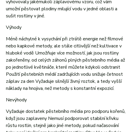
vyhovovaly jakémukoli záplavovému vzoru, což vám
umožní pěstovat plodiny milující vodu v jedné oblasti a
sušit rostliny v jiné.
Výhody
Méně náchylné k vysychání při ztrátě energie než filmové
nebo kapkové metody, ale stále citlivější než kultivace v
hluboké vodě Umožňuje více možností, jak jsou rostliny
zakořeněny, od celých záhonů plných pěstebního média až
po jednotlivé květináče, které můžete kdykoli odstranit
Použití pěstebních médií zadržujících vodu snižuje četnost
záplav za den Vyžaduje silnější živný roztok, a tedy vyšší
náklady na hnojiva, než metody s konstantní expozicí.
Nevýhody
Vyžaduje dostatek pěstebního média pro podporu kořenů,
když jsou zaplaveny Nemusí podporovat stabilní křivku
růstu rostlin, stejně jako jiné metody, pokud načasování