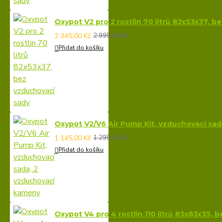
Oxypot V2 pro 2 rostlin 70 litrů 82x53x37, 
2 345,00 Kč
2 995,00 Kč
Přidat do košíku
Oxypot V2/V6 Air Pump Kit, vzduchovací sa
1 145,00 Kč
1 295,00 Kč
Přidat do košíku
Oxypot V4 pro 4 rostlin 110 litrů 83x83x35, 