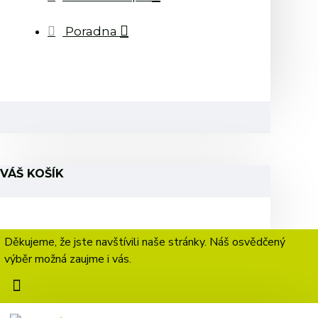
Poradna
VÁŠ KOŠÍK
Děkujeme, že jste navštívili naše stránky. Náš osvědčený
výběr možná zaujme i vás.