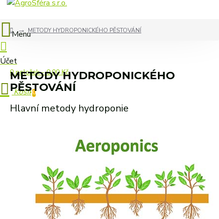
METODY HYDROPONICKÉHO PĚSTOVÁNÍ
0 položek - 0,00 Kč
METODY HYDROPONICKÉHO
PĚSTOVÁNÍ
0
Hlavní metody hydroponie