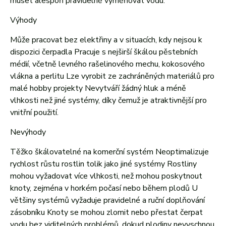
muset alespoň pravidelně vyměňovat vodu.
Výhody
Může pracovat bez elektřiny a v situacích, kdy nejsou k
dispozici čerpadla Pracuje s nejširší škálou pěstebních
médií, včetně levného rašelinového mechu, kokosového
vlákna a perlitu Lze vyrobit ze zachráněných materiálů pro
malé hobby projekty Nevytváří žádný hluk a méně
vlhkosti než jiné systémy, díky čemuž je atraktivnější pro
vnitřní použití.
Nevýhody
Těžko škálovatelné na komerční systém Neoptimalizuje
rychlost růstu rostlin tolik jako jiné systémy Rostliny
mohou vyžadovat více vlhkosti, než mohou poskytnout
knoty, zejména v horkém počasí nebo během plodů U
většiny systémů vyžaduje pravidelné a ruční doplňování
zásobníku Knoty se mohou zlomit nebo přestat čerpat
vodu bez viditelných problémů, dokud plodiny nevyschnou.