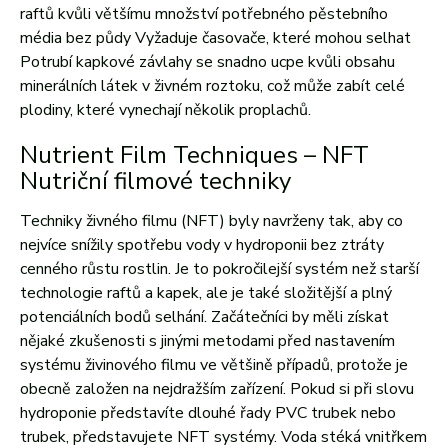
raftů kvůli většímu množství potřebného pěstebního
média bez půdy Vyžaduje časovače, které mohou selhat
Potrubí kapkové závlahy se snadno ucpe kvůli obsahu
minerálních látek v živném roztoku, což může zabít celé
plodiny, které vynechají několik proplachů.
Nutrient Film Techniques – NFT
Nutriční filmové techniky
Techniky živného filmu (NFT) byly navrženy tak, aby co
nejvíce snížily spotřebu vody v hydroponii bez ztráty
cenného růstu rostlin. Je to pokročilejší systém než starší
technologie raftů a kapek, ale je také složitější a plný
potenciálních bodů selhání. Začátečníci by měli získat
nějaké zkušenosti s jinými metodami před nastavením
systému živinového filmu ve většině případů, protože je
obecně založen na nejdražším zařízení. Pokud si při slovu
hydroponie představíte dlouhé řady PVC trubek nebo
trubek, představujete NFT systémy. Voda stéká vnitřkem