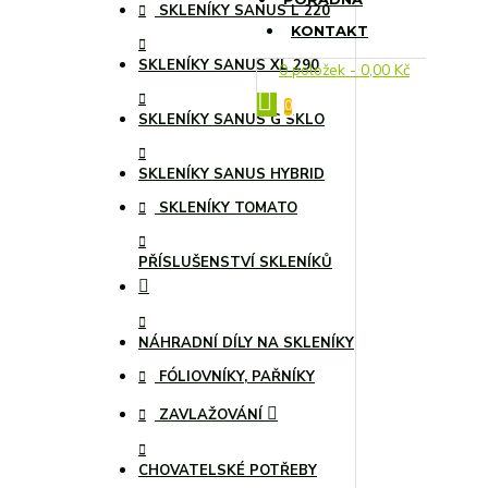
SKLENÍKY SANUS L 220
KONTAKT
SKLENÍKY SANUS XL 290
0 položek - 0,00 Kč
0
SKLENÍKY SANUS G SKLO
SKLENÍKY SANUS HYBRID
SKLENÍKY TOMATO
PŘÍSLUŠENSTVÍ SKLENÍKŮ
NÁHRADNÍ DÍLY NA SKLENÍKY
FÓLIOVNÍKY, PAŘNÍKY
ZAVLAŽOVÁNÍ
CHOVATELSKÉ POTŘEBY