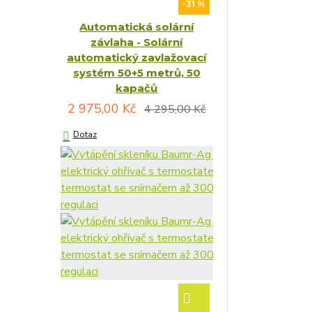
-31 %
Automatická solární
závlaha - Solární
automatický zavlažovací
systém 50+5 metrů, 50
kapačů
2 975,00 Kč
4 295,00 Kč
Dotaz