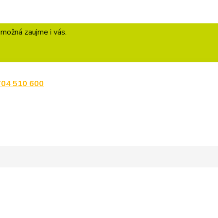
 možná zaujme i vás.
704 510 600