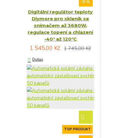
-11 %
Digitální regulátor teploty
Diymore pro skleník se
snímačem až 3680W,
regulace topení a chlazení
-40° až 120°C
1 545,00 Kč
1 745,00 Kč
Dotaz
TOP PRODUKT