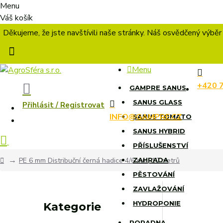
Menu
Váš košík
Děkujeme, že jste navštívili naše stránky. Náš osvědčený výběr
Menu
+420 
GAMPRE SANUS
SANUS GLASS
Přihlásit / Registrovat
INFO@GAMPRE.CZ
SANUS TOMATO
SANUS HYBRID
PŘÍSLUŠENSTVÍ
PE 6 mm Distribuční černá hadice 4/6 mm, 10 metrů
ZAHRADA
PĚSTOVÁNÍ
ZAVLAŽOVÁNÍ
HYDROPONIE
Kategorie
PORADNA