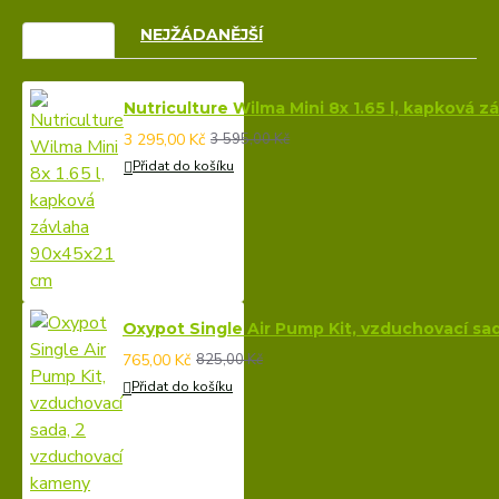
VÝPRODEJ
NEJŽÁDANĚJŠÍ
Nutriculture Wilma Mini 8x 1.65 l, kapková 
3 295,00 Kč
3 595,00 Kč
Přidat do košíku
Oxypot Single Air Pump Kit, vzduchovací sa
765,00 Kč
825,00 Kč
Přidat do košíku