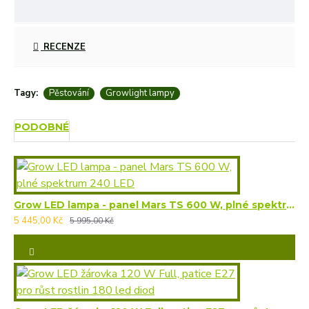
RECENZE
Tagy:
Pěstování
Growlight lampy
PODOBNÉ
Grow LED lampa - panel Mars TS 600 W, plné spektrum 240 LED
5 445,00 Kč
5 995,00 Kč