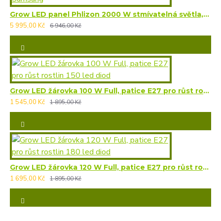
Grow LED panel Phlizon 2000 W stmívatelná světla, plné spektrum 476 LED Samsung
5 995,00 Kč
6 946,00 Kč
Grow LED žárovka 100 W Full, patice E27 pro růst rostlin 150 led diod
1 545,00 Kč
1 895,00 Kč
Grow LED žárovka 120 W Full, patice E27 pro růst rostlin 180 led diod
1 695,00 Kč
1 895,00 Kč