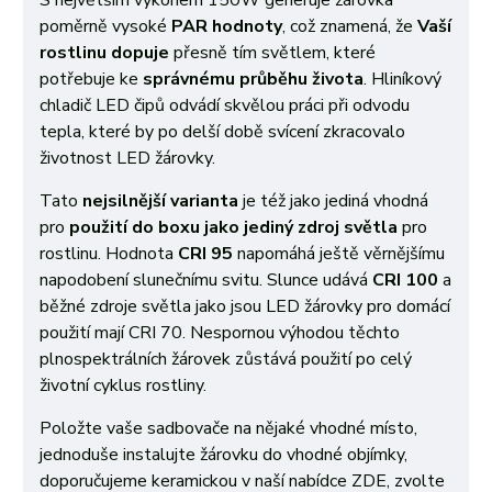
S největším výkonem 150W generuje žárovka
poměrně vysoké
PAR hodnoty
, což znamená, že
Vaší
rostlinu dopuje
přesně tím světlem, které
potřebuje ke
správnému průběhu života
. Hliníkový
chladič LED čipů odvádí skvělou práci při odvodu
tepla, které by po delší době svícení zkracovalo
životnost LED žárovky.
Tato
nejsilnější varianta
je též jako jediná vhodná
pro
použití do boxu jako jediný zdroj světla
pro
rostlinu. Hodnota
CRI 95
napomáhá ještě věrnějšímu
napodobení slunečnímu svitu. Slunce udává
CRI 100
a
běžné zdroje světla jako jsou LED žárovky pro domácí
použití mají CRI 70. Nespornou výhodou těchto
plnospektrálních žárovek zůstává použití po celý
životní cyklus rostliny.
Položte vaše sadbovače na nějaké vhodné místo,
jednoduše instalujte žárovku do vhodné objímky,
doporučujeme keramickou v naší nabídce ZDE, zvolte