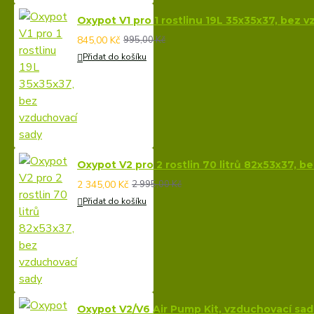
Oxypot V1 pro 1 rostlinu 19L 35x35x37, bez 
845,00 Kč
995,00 Kč
Přidat do košíku
Oxypot V2 pro 2 rostlin 70 litrů 82x53x37, 
2 345,00 Kč
2 995,00 Kč
Přidat do košíku
Oxypot V2/V6 Air Pump Kit, vzduchovací sa