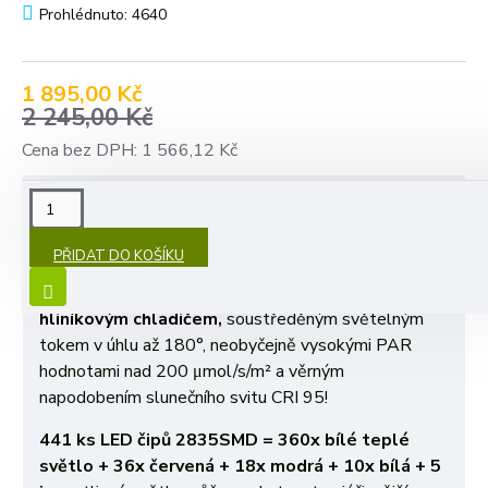
Prohlédnuto: 4640
1 895,00 Kč
2 245,00 Kč
Cena bez DPH: 1 566,12 Kč
POPIS
PŘIDAT DO KOŠÍKU
Grow LED žárovka 150 W Full, patice E27 pro růst
rostlin.
Ž
árovka s vysokým výkonem 150W s
hliníkovým chladičem,
soustředěným světelným
tokem v úhlu až 180°, neobyčejně vysokými PAR
hodnotami nad 200 μmol/s/m² a věrným
napodobením slunečního svitu CRI 95!
441 ks LED čipů 2835SMD = 360x bílé teplé
světlo + 36x červená + 18x modrá + 10x bílá + 5