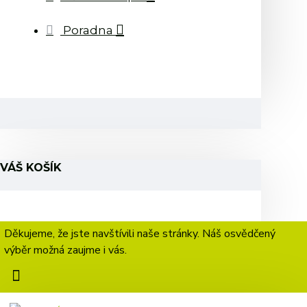
Poradna
VÁŠ KOŠÍK
Děkujeme, že jste navštívili naše stránky. Náš osvědčený
výběr možná zaujme i vás.