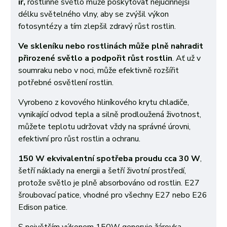
ir,
rostlinné světlo může poskytovat nejúčinnější
délku světelného vlny, aby se zvýšil výkon
fotosyntézy a tím zlepšil zdravý růst rostlin.
Ve skleníku nebo rostlinách může plně nahradit
přirozené světlo a podpořit růst rostlin
. Ať už v
soumraku nebo v noci, může efektivně rozšířit
potřebné osvětlení rostlin.
Vyrobeno z kovového hliníkového krytu chladiče,
vynikající odvod tepla a silně prodloužená životnost,
můžete teplotu udržovat vždy na správné úrovni,
efektivní pro růst rostlin a ochranu.
150 W ekvivalentní spotřeba proudu cca 30 W
,
šetří náklady na energii a šetří životní prostředí,
protože světlo je plně absorbováno od rostlin. E27
šroubovací patice, vhodné pro všechny E27 nebo E26
Edison patice.