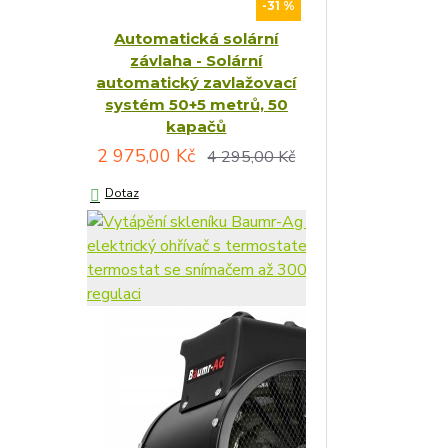
-31 %
Automatická solární
závlaha - Solární
automatický zavlažovací
systém 50+5 metrů, 50
kapačů
2 975,00 Kč
4 295,00 Kč
Dotaz