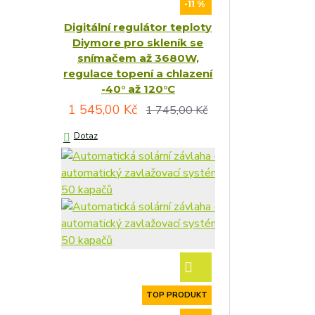
-11 %
Digitální regulátor teploty
Diymore pro skleník se
snímačem až 3680W,
regulace topení a chlazení
-40° až 120°C
1 545,00 Kč
1 745,00 Kč
Dotaz
TOP PRODUKT