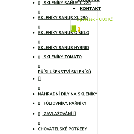
SKLENÍKY SANUS L 220
KONTAKT
SKLENÍKY SANUS XL 290
0 položek - 0,00 Kč
0
SKLENÍKY SANUS G SKLO
SKLENÍKY SANUS HYBRID
SKLENÍKY TOMATO
PŘÍSLUŠENSTVÍ SKLENÍKŮ
NÁHRADNÍ DÍLY NA SKLENÍKY
FÓLIOVNÍKY, PAŘNÍKY
ZAVLAŽOVÁNÍ
CHOVATELSKÉ POTŘEBY