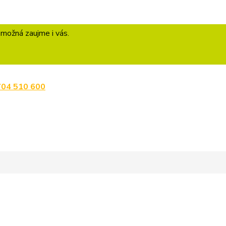
 možná zaujme i vás.
704 510 600