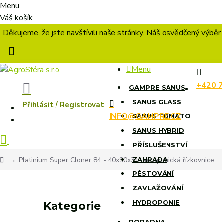
Menu
Váš košík
Děkujeme, že jste navštívili naše stránky. Náš osvědčený výběr
Menu
+420 
GAMPRE SANUS
SANUS GLASS
Přihlásit / Registrovat
INFO@GAMPRE.CZ
SANUS TOMATO
SANUS HYBRID
PŘÍSLUŠENSTVÍ
Platinium Super Cloner 84 - 40x90x31, aeroponická řízkovnice
ZAHRADA
PĚSTOVÁNÍ
ZAVLAŽOVÁNÍ
HYDROPONIE
Kategorie
PORADNA