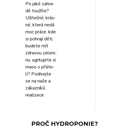
Po ja­ké za­hra­
dě tou­ží­te?
Užitečné, krás­
né, kte­rá ne­dá
moc prá­ce, kde
si po­hra­jí dě­ti,
bu­de­te mít
zdravou ze­le­ni­
nu, ugri­lu­je­te si
ma­so s přá­te­
li? Podívejte
se na naše a
zákazníků
realizece
PROČ HYDROPONIE?