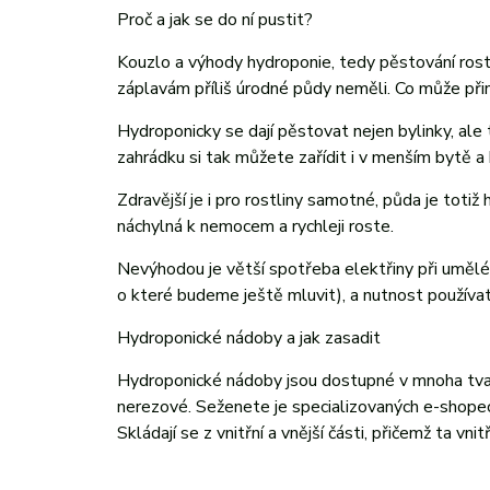
Proč a jak se do ní pustit?
Kouzlo a výhody hydroponie, tedy pěstování rostl
záplavám příliš úrodné půdy neměli. Co může př
Hydroponicky se dají pěstovat nejen bylinky, ale 
zahrádku si tak můžete zařídit i v menším bytě a
Zdravější je i pro rostliny samotné, půda je toti
náchylná k nemocem a rychleji roste.
Nevýhodou je větší spotřeba elektřiny při umělé
o které budeme ještě mluvit), a nutnost používat 
Hydroponické nádoby a jak zasadit
Hydroponické nádoby jsou dostupné v mnoha tvarec
nerezové. Seženete je specializovaných e-shopech
Skládají se z vnitřní a vnější části, přičemž ta vn