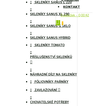
SKLENÍKY SANUS L 220
KONTAKT
SKLENÍKY SANUS XL 290
0 položek - 0,00 Kč
0
SKLENÍKY SANUS G SKLO
SKLENÍKY SANUS HYBRID
SKLENÍKY TOMATO
PŘÍSLUŠENSTVÍ SKLENÍKŮ
NÁHRADNÍ DÍLY NA SKLENÍKY
FÓLIOVNÍKY, PAŘNÍKY
ZAVLAŽOVÁNÍ
CHOVATELSKÉ POTŘEBY