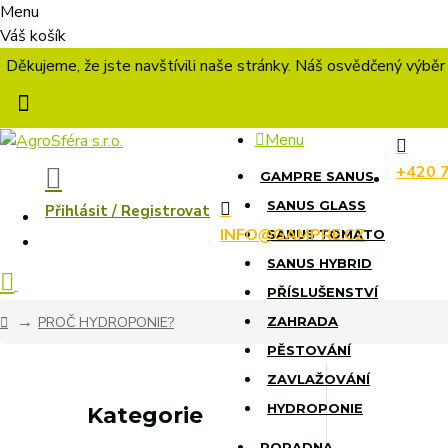
Menu
Váš košík
Děkujeme, že jste navštívili naše stránky. Náš osvědčený výběr
Menu
+420 
GAMPRE SANUS
SANUS GLASS
Přihlásit / Registrovat
INFO@GAMPRE.CZ
SANUS TOMATO
SANUS HYBRID
PŘÍSLUŠENSTVÍ
PROČ HYDROPONIE?
ZAHRADA
PĚSTOVÁNÍ
ZAVLAŽOVÁNÍ
HYDROPONIE
Kategorie
PORADNA