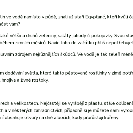
in ve vodě namísto v půdě, znali už staří Egypťané, kteří kvůli 
inést vám?
také většina druhů zeleniny, saláty, jahody či pokojovky. Svou vla
 během zimních měsíců. Navíc toho do začátku příliš nepotřebuje
ž hlavním zdrojem nejrůznějších škůdců. Ve vodě je tak zeleň méně
m dodávání světla, které takto pěstované rostlinky v zimě potře
hnojiva a živné roztoky.
h a velikostech. Nejčastěji se vyrábějí z plastu, stále oblíbeně
 a v některých zahradnictvích, případně si je můžete sami vyrobi
itřní obsahuje otvory na dně a bocích, kudy prorůstají kořeny.