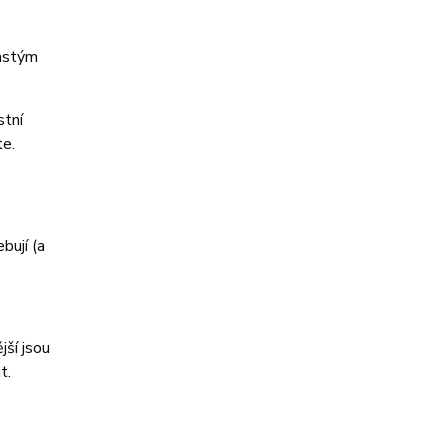
častým
stní
te.
bují (a
jší jsou
t.