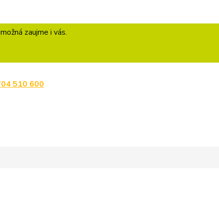
 možná zaujme i vás.
704 510 600