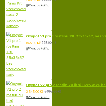
Přidat do košíku
Oxypot V1 pro 1 rostlinu 19L 35x35x37, bez 
845,00 Kč
995,00 Kč
Přidat do košíku
Oxypot V2 pro 2 rostlin 70 litrů 82x53x37, 
2 345,00 Kč
2 995,00 Kč
Přidat do košíku