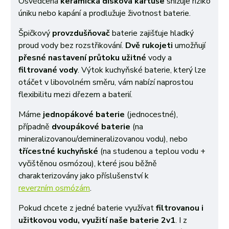
Osvědčená
keramická disková kartuše
snižuje riziko
úniku nebo kapání a prodlužuje životnost baterie.
Špičkový
provzdušňovač
baterie zajišťuje hladký
proud vody bez rozstřikování.
Dvě rukojeti
umožňují
přesné nastavení průtoku užitné
vody a
filtrované vody
. Výtok kuchyňské baterie, který lze
otáčet v libovolném směru, vám nabízí naprostou
flexibilitu mezi dřezem a baterií.
Máme
jednopákové baterie
(jednocestné),
případně
dvoupákové baterie
(na
mineralizovanou/demineralizovanou vodu), nebo
třícestné kuchyňské
(na studenou a teplou vodu +
vyčištěnou osmózou), které jsou běžně
charakterizovány jako příslušenství k
reverzním osmózám
.
Pokud chcete z jedné baterie využívat
filtrovanou i
užitkovou vodu, využití naše baterie 2v1
. I z