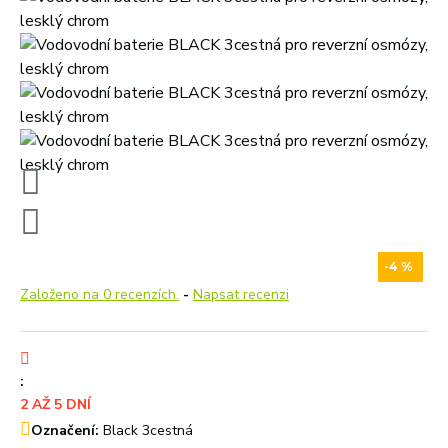
-4 %
Založeno na 0 recenzích.
-
Napsat recenzi
:
2 AŽ 5 DNÍ
Označení:
Black 3cestná