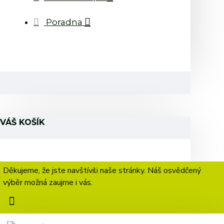
Poradna
VÁŠ KOŠÍK
Děkujeme, že jste navštívili naše stránky. Náš osvědčený
výběr možná zaujme i vás.