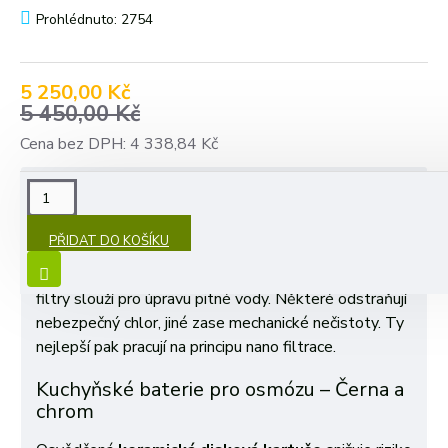
Prohlédnuto: 2754
5 250,00 Kč
5 450,00 Kč
Cena bez DPH: 4 338,84 Kč
POPIS
PŘIDAT DO KOŠÍKU
Vodovodní baterie pro reverzní osmózy
– 3cestná
luxusní kuchyňská baterie s osmózou. Kuchyňské
filtry slouží pro úpravu pitné vody. Některé odstraňují
nebezpečný chlor, jiné zase mechanické nečistoty. Ty
nejlepší pak pracují na principu nano filtrace.
Kuchyňské baterie pro osmózu – Černa a
chrom