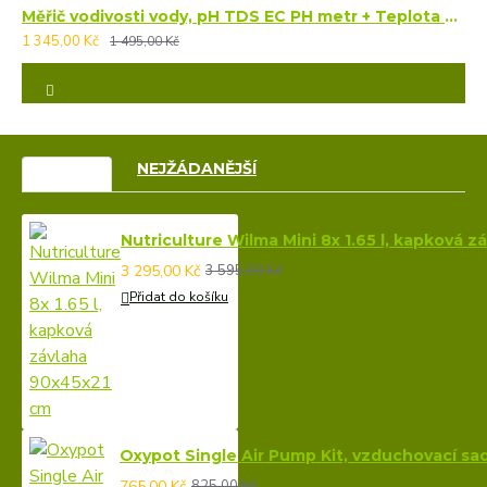
Měřič vodivosti vody, pH TDS EC PH metr + Teplota 4 v 1, sada testů kvality vody
1 345,00 Kč
1 495,00 Kč
VÝPRODEJ
NEJŽÁDANĚJŠÍ
Nutriculture Wilma Mini 8x 1.65 l, kapková 
3 295,00 Kč
3 595,00 Kč
Přidat do košíku
Oxypot Single Air Pump Kit, vzduchovací sa
765,00 Kč
825,00 Kč