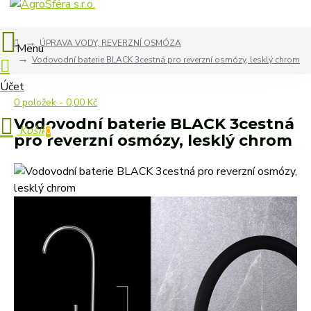
ÚPRAVA VODY, REVERZNÍ OSMÓZA
Vodovodní baterie BLACK 3cestná pro reverzní osmózy, lesklý chrom
0 položek - 0,00 Kč
Vodovodní baterie BLACK 3cestná
0
pro reverzní osmózy, lesklý chrom