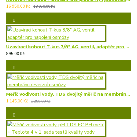
16 950,00 Kč
18 950,00 Kč
Uzavírací kohout T-kus 3/8" AG, ventil, adaptér pro napojení osmózy
895,00 Kč
Měřič vodivosti vody, TDS dvojitý měřič na membránu reverzní osmózy
1 145,00 Kč
1 295,00 Kč