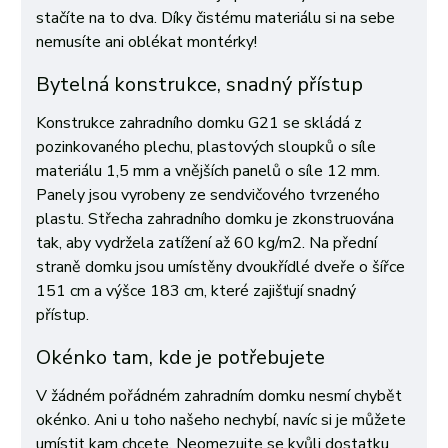
stačíte na to dva. Díky čistému materiálu si na sebe
nemusíte ani oblékat montérky!
Bytelná konstrukce, snadný přístup
Konstrukce zahradního domku G21 se skládá z
pozinkovaného plechu, plastových sloupků o síle
materiálu 1,5 mm a vnějších panelů o síle 12 mm.
Panely jsou vyrobeny ze sendvičového tvrzeného
plastu. Střecha zahradního domku je zkonstruována
tak, aby vydržela zatížení až 60 kg/m2. Na přední
straně domku jsou umístěny dvoukřídlé dveře o šířce
151 cm a výšce 183 cm, které zajišťují snadný
přístup.
Okénko tam, kde je potřebujete
V žádném pořádném zahradním domku nesmí chybět
okénko. Ani u toho našeho nechybí, navíc si je můžete
umístit kam chcete. Neomezujte se kvůli dostatku