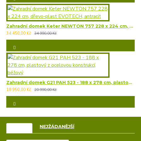
Zahradní domek Keter NEWTON 757 228 x 224 cm, dřevo-plast EVOTECH, antracit
34 450,00 Kč
34 990,00 Kč
Zahradní domek G21 PAH 523 - 188 x 278 cm, plastový z ocelovou konstrukcí, béžový
18 950,00 Kč
20 990,00 Kč
VÝPRODEJ
NEJŽÁDANĚJŠÍ