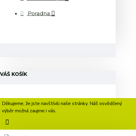
Poradna
VÁŠ KOŠÍK
Děkujeme, že jste navštívili naše stránky. Náš osvědčený
výběr možná zaujme i vás.