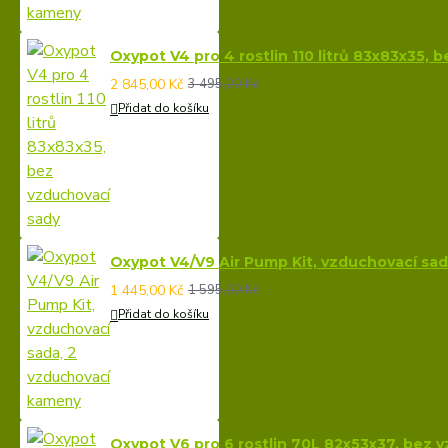
Oxypot V4 pro 4 rostlin 110 litrů 83x83x35, 
2 845,00 Kč
3 495,00 Kč
Přidat do košíku
Oxypot V4/V9 Air Pump Kit, vzduchovací sa
1 445,00 Kč
1 595,00 Kč
Přidat do košíku
Oxypot V6 pro 6 rostlin 70L 82x53x37, bez 