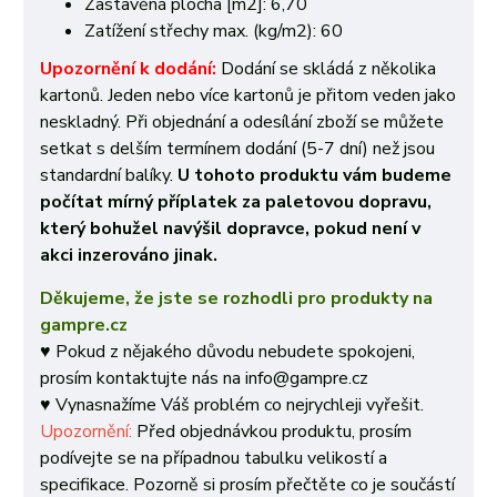
Zastavěná plocha [m2]: 6,70
Zatížení střechy max. (kg/m2): 60
Upozornění k dodání:
Dodání se skládá z několika
kartonů. Jeden nebo více kartonů je přitom veden jako
neskladný. Při objednání a odesílání zboží se můžete
setkat s delším termínem dodání (5-7 dní) než jsou
standardní balíky.
U tohoto produktu vám budeme
počítat mírný příplatek za paletovou dopravu,
který bohužel navýšil dopravce, pokud není v
akci inzerováno jinak.
Děkujeme, že jste se rozhodli pro produkty na
gampre.cz
♥ Pokud z nějakého důvodu nebudete spokojeni,
prosím kontaktujte nás na info@gampre.cz
♥ Vynasnažíme Váš problém co nejrychleji vyřešit.
Upozornění:
Před objednávkou produktu, prosím
podívejte se na případnou tabulku velikostí a
specifikace. Pozorně si prosím přečtěte co je součástí