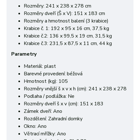
Rozměry: 241 x 238 x 278 cm
Rozměry dveří (Š x V): 151 x 183 cm
Rozměry a hmotnost balení (3 krabice)
Krabice č. 1: 192 x 95 x 16 cm, 37,5 kg
Krabice č.2: 136 x 99,5 x 19 cm, 31,5 kg
Krabice č.3: 231,5 x 87,5 x 11 cm, 44 kg
Parametry
Materiál: plast
Barevné provedení: béžová
Hmotnost (kg): 105
Rozměry vnější š x v x h (cm): 241 x 238 x 278
Podlaha / podlážka: Ne
Rozměry dveří š x v (cm): 151 x 183
Zámek dveří: Ano
Rozdělení: Zahradní domky
Okno: Ano
Větrací mřížky: Ano