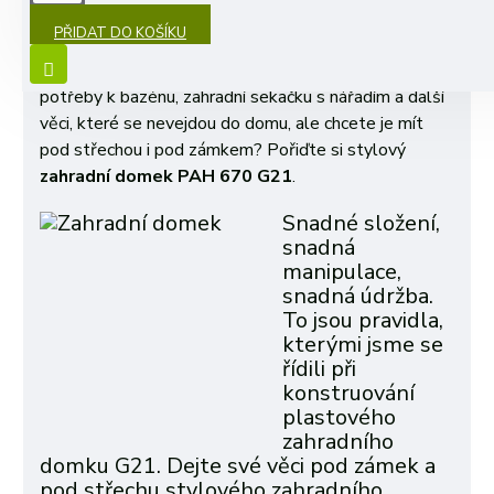
PŘIDAT DO KOŠÍKU
Osvědčené
zahradní domky
, pevné, bezúdržbové a
velmi pohledné. Nemáte kam uskladnit jízdní kola,
potřeby k bazénu, zahradní sekačku s nářadím a další
věci, které se nevejdou do domu, ale chcete je mít
pod střechou i pod zámkem? Pořiďte si stylový
zahradní domek PAH 670 G21
.
Snadné složení,
snadná
manipulace,
snadná údržba.
To jsou pravidla,
kterými jsme se
řídili při
konstruování
plastového
zahradního
domku G21. Dejte své věci pod zámek a
pod střechu stylového zahradního