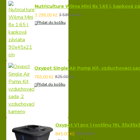
Nutriculture Wilma Mini 8x 1.65 l, kapková 
3 295,00 Kč
3 595,00 Kč
Přidat do košíku
Oxypot Single Air Pump Kit, vzduchovací sa
765,00 Kč
825,00 Kč
Přidat do košíku
Oxypot V1 pro 1 rostlinu 19L 35x35
845,00 Kč
995,00 Kč