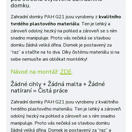
domku.
Zahradní domky PAH G21 jsou vyrobeny z
kvalitního
tvrdého plastového materiálu
. Ten je lehký a
zároveň odolný, hezký na pohled a zároveň se s ním
snadno manipuluje. Proto vás nečeká se stavbou
domku žádná velká dřina. Domek je postavený za
“raz” a stačíte na to dva. Díky čistému materiálu si na
sebe nemusíte ani oblékat montérky!
Návod na montáž:
ZDE
.
Žádné cihly + Žádná malta + Žádné
natíraní = Čistá práce
Zahradní domky PAH G21 jsou vyrobeny z kvalitního
tvrdého plastového materiálu. Ten je lehký a zároveň
odolný, hezký na pohled a zároveň se s ním snadno
manipuluje. Proto vás nečeká se stavbou domku
žádná velká dřina. Domek je postavený za “raz” a