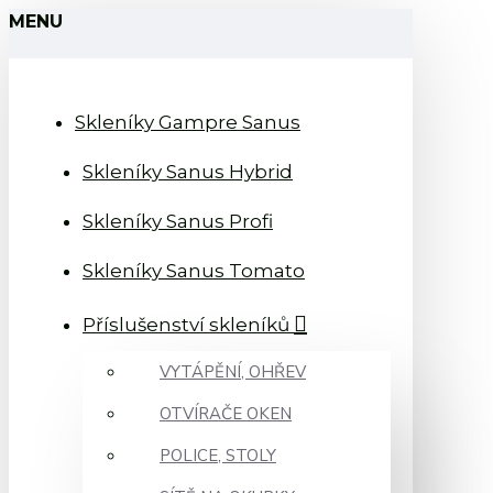
MENU
Skleníky Gampre Sanus
Skleníky Sanus Hybrid
Skleníky Sanus Profi
Skleníky Sanus Tomato
Příslušenství skleníků
VYTÁPĚNÍ, OHŘEV
OTVÍRAČE OKEN
POLICE, STOLY