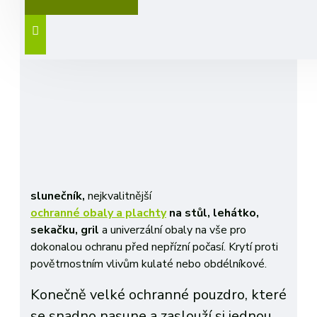
Ochranný
obal na
zahradní
slunečník,
nejkvalitnější
ochranné obaly a plachty
na stůl, lehátko,
sekačku, gril
a univerzální obaly na vše pro
dokonalou ochranu před nepřízní počasí. Krytí proti
povětrnostním vlivům kulaté nebo obdélníkové.
Konečně velké ochranné pouzdro, které
se snadno nasune a zaslouží si jednou