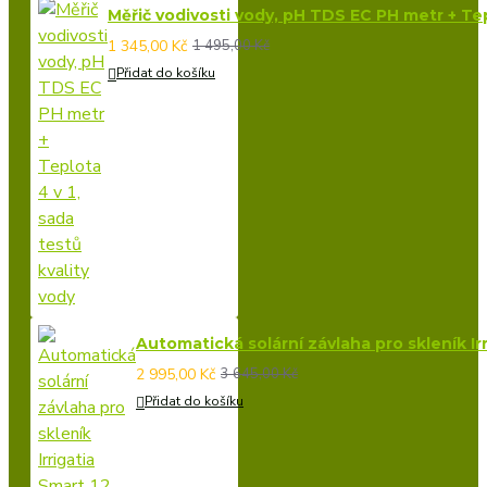
Měřič vodivosti vody, pH TDS EC PH metr + Tepl
1 345,00 Kč
1 495,00 Kč
Přidat do košíku
Automatická solární závlaha pro skleník Irr
2 995,00 Kč
3 645,00 Kč
Přidat do košíku