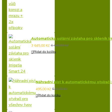
Automatická solární závlaha pro skleník Ir
3 645,00 Kč
4 445,00 Kč
Přidat do košíku
Náhradní píst k automatickému otvírači
495,00 Kč
645,00 Kč
Přidat do košíku