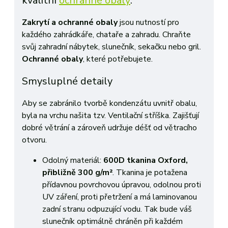
kvalitní
ochranné obaly
.
Zakrytí a ochranné obaly
jsou nutností pro
každého zahrádkáře, chataře a zahradu. Chraňte
svůj zahradní nábytek, slunečník, sekačku nebo gril.
Ochranné
obaly
, které potřebujete.
Smysluplné detaily
Aby se zabránilo tvorbě kondenzátu uvnitř obalu,
byla na vrchu našita tzv. Ventilační stříška. Zajišťují
dobré větrání a zároveň udržuje déšť od větracího
otvoru.
Odolný materiál:
600D tkanina Oxford,
přibližně 300 g/m²
. Tkanina je potažena
přídavnou povrchovou úpravou, odolnou proti
UV záření, proti přetržení a má laminovanou
zadní stranu odpuzující vodu. Tak bude váš
slunečník optimálně chráněn při každém