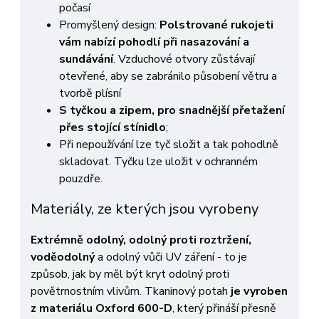
počasí
Promyšlený design:
Polstrované rukojeti
vám nabízí pohodlí při nasazování a
sundávání
. Vzduchové otvory zůstávají
otevřené, aby se zabránilo působení větru a
tvorbě plísní
S tyčkou a zipem, pro snadnější přetažení
přes stojící stínidlo
;
Při nepoužívání lze tyč složit a tak pohodlně
skladovat. Tyčku lze uložit v ochranném
pouzdře.
Materiály, ze kterých jsou vyrobeny
Extrémně odolný, odolný proti roztržení,
voděodolný
a odolný vůči UV záření - to je
způsob, jak by měl být kryt odolný proti
povětrnostním vlivům. Tkaninový potah
je vyroben
z materiálu Oxford 600-D
, který přináší přesně