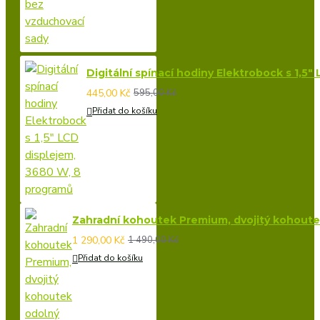
Digitální spínací hodiny Elektrobock s 1,5
445,00 Kč
595,00 Kč
Přidat do košíku
Zahradní kohoutek Premium, dvojitý kohoutek 
1 290,00 Kč
1 490,00 Kč
Přidat do košíku