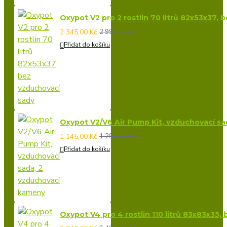
Oxypot V2 pro 2 rostlin 70 litrů 82x53x37,
2 345,00 Kč
2 995,00 Kč
Přidat do košíku
Oxypot V2/V6 Air Pump Kit, vzduchovací s
1 145,00 Kč
1 295,00 Kč
Přidat do košíku
Oxypot V4 pro 4 rostlin 110 litrů 83x83x35,