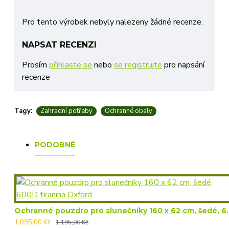
Pro tento výrobek nebyly nalezeny žádné recenze.
NAPSAT RECENZI
Prosím
přihlaste se
nebo
se registrujte
pro napsání
recenze
Tagy:
Zahradní potřeby
Ochranné obaly
PODOBNÉ
Ochranné pouzdro pro sluneční
1 095,00 Kč
1 195,00 Kč