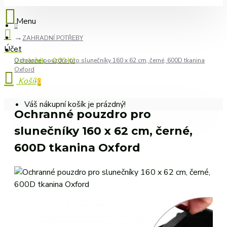
ZAHRADNÍ POTŘEBY
0 položek - 0,00 Kč
Ochranné pouzdro pro slunečníky 160 x 62 cm, černé, 600D tkanina
Oxford
0
Váš nákupní košík je prázdný!
Ochranné pouzdro pro
slunečníky 160 x 62 cm, černé,
600D tkanina Oxford