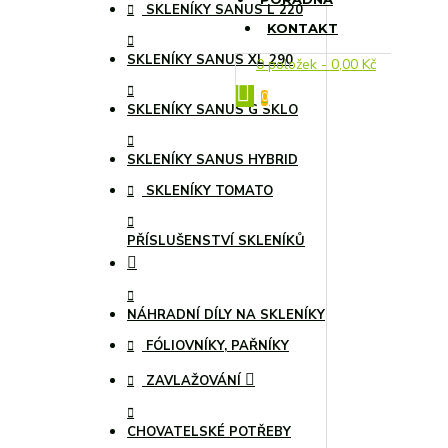
SKLENÍKY SANUS L 220
KONTAKT
SKLENÍKY SANUS XL 290
0 položek - 0,00 Kč
0
SKLENÍKY SANUS G SKLO
SKLENÍKY SANUS HYBRID
SKLENÍKY TOMATO
PŘÍSLUŠENSTVÍ SKLENÍKŮ
NÁHRADNÍ DÍLY NA SKLENÍKY
FÓLIOVNÍKY, PAŘNÍKY
ZAVLAŽOVÁNÍ
CHOVATELSKÉ POTŘEBY