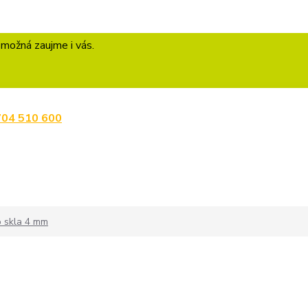
 možná zaujme i vás.
704 510 600
o skla 4 mm