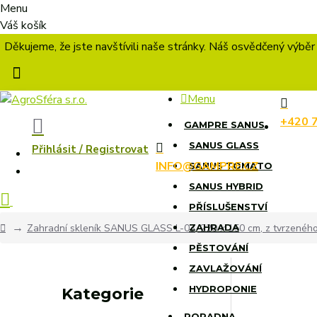
Menu
Váš košík
Děkujeme, že jste navštívili naše stránky. Náš osvědčený výběr
Menu
+420 
GAMPRE SANUS
SANUS GLASS
Přihlásit / Registrovat
INFO@GAMPRE.CZ
SANUS TOMATO
SANUS HYBRID
PŘÍSLUŠENSTVÍ
Zahradní skleník SANUS GLASS L-03, 220 x 150 cm, z tvrzenéh
ZAHRADA
PĚSTOVÁNÍ
ZAVLAŽOVÁNÍ
HYDROPONIE
Kategorie
PORADNA