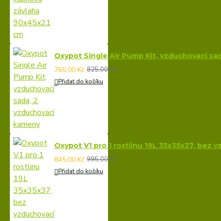
Oxypot Single Air Pump Kit, vzduchovací sa
765,00 Kč
825,00 Kč
Přidat do košíku
Oxypot V1 pro 1 rostlinu 19L 35x35x37, bez 
845,00 Kč
995,00 Kč
Přidat do košíku