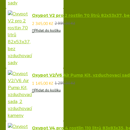
Oxypot V2 pro 2 rostlin 70 litrů 82x53x37, 
2 345,00 Kč
2 995,00 Kč
Přidat do košíku
Oxypot V2/V6 Air Pump Kit, vzduchovací sa
1 145,00 Kč
1 295,00 Kč
Přidat do košíku
Oxypot V4 pro 4 rostlin 110 litrů 83x83x35, 