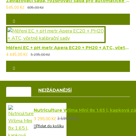
Zavlažovací sada, rozšířovací sada pro automatické zavlažování, 15m hadičky, 15x spojka, 15 zadešťovacích trysek
545,00 Kč
695,00 Kč
Měření EC + pH metr Apera EC20 + PH20 + ATC, včetně kalibrační sady
4 445,00 Kč
5 295,00 Kč
VÝPRODEJ
NEJŽÁDANĚJŠÍ
Nutriculture Wilma Mini 8x 1.65 l, kapková 
3 295,00 Kč
3 595,00 Kč
Přidat do košíku