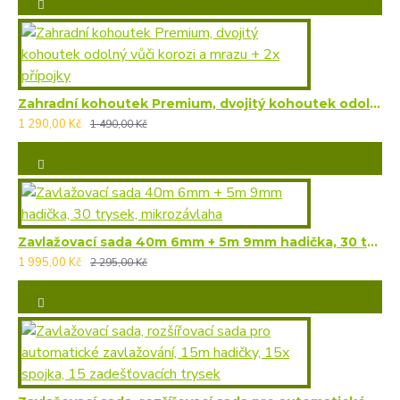
Zahradní kohoutek Premium, dvojitý kohoutek odolný vůči korozi a mrazu + 2x přípojky
1 290,00 Kč
1 490,00 Kč
Zavlažovací sada 40m 6mm + 5m 9mm hadička, 30 trysek, mikrozávlaha
1 995,00 Kč
2 295,00 Kč