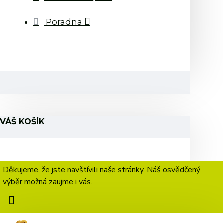
Poradna
VÁŠ KOŠÍK
Děkujeme, že jste navštívili naše stránky. Náš osvědčený
výběr možná zaujme i vás.