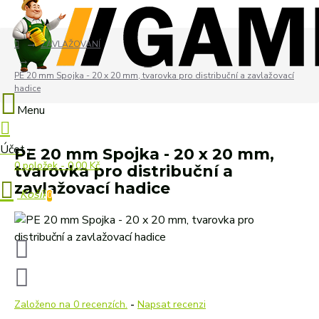
ZAVLAŽOVÁNÍ
PE 20 mm Spojka - 20 x 20 mm, tvarovka pro distribuční a zavlažovací
hadice
PE 20 mm Spojka - 20 x 20 mm,
0 položek - 0,00 Kč
tvarovka pro distribuční a
zavlažovací hadice
0
Založeno na 0 recenzích.
-
Napsat recenzi