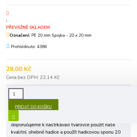
:
PŘEVÁŽNĚ SKLADEM
Označení:
PE 20 mm Spojka - 20 x 20 mm
Prohlédnuto: 4386
28,00 Kč
Cena bez DPH: 23,14 Kč
POPIS
PŘIDAT DO KOŠÍKU
PE Tvarovky 20 mm se používají pro rozvod vodních
systémů. K vytvoření těsného a pevného spoje
doporučujeme k nastrkávací tvarovce použít naše
kvalitní, ohebné hadice a použít hadicovou sponu 20