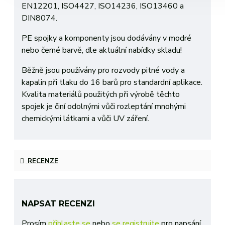
EN12201, ISO4427, ISO14236, ISO13460 a
DIN8074.
PE spojky a komponenty jsou dodávány v modré
nebo černé barvě, dle aktuální nabídky skladu!
Běžně jsou používány pro rozvody pitné vody a
kapalin při tlaku do 16 barů pro standardní aplikace.
Kvalita materiálů použitých při výrobě těchto
spojek je činí odolnými vůči rozleptání mnohými
chemickými látkami a vůči UV záření.
RECENZE
NAPSAT RECENZI
Prosím
přihlaste se
nebo
se registrujte
pro napsání