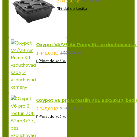
2 845,00 Kč
3 495,00 Kč
Přidat do košíku
Oxypot V4/V9 Air Pump Kit, vzduchovací s
1 445,00 Kč
1 595,00 Kč
Přidat do košíku
Oxypot V6 pro 6 rostlin 70L 82x53x37, bez
2 245,00 Kč
2 995,00 Kč
Přidat do košíku