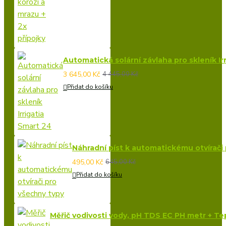
Automatická solární závlaha pro skleník Ir
3 645,00 Kč
4 445,00 Kč
Přidat do košíku
Náhradní píst k automatickému otvírači
495,00 Kč
645,00 Kč
Přidat do košíku
Měřič vodivosti vody, pH TDS EC PH metr + Tepl