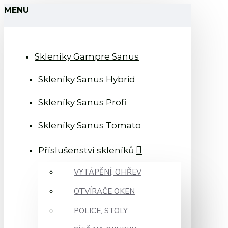
MENU
Skleníky Gampre Sanus
Skleníky Sanus Hybrid
Skleníky Sanus Profi
Skleníky Sanus Tomato
Příslušenství skleníků
VYTÁPĚNÍ, OHŘEV
OTVÍRAČE OKEN
POLICE, STOLY