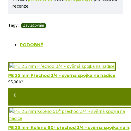
recenze
Tagy:
Zavlažování
PODOBNÉ
PE 25 mm Přechod 3/4 - svěrná spojka na hadice
95,00 Kč
PE 25 mm Koleno 90° přechod 