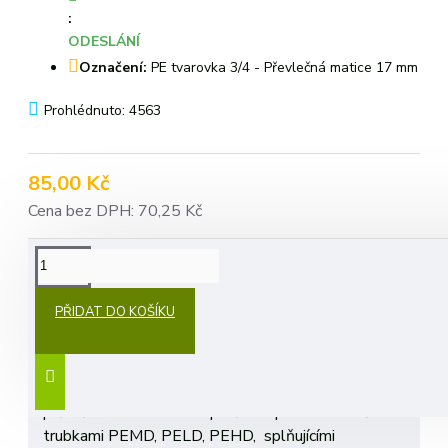
:
ODESLÁNÍ
Označení:
PE tvarovka 3/4 - Převlečná matice 17 mm
Prohlédnuto: 4563
85,00 Kč
Cena bez DPH: 70,25 Kč
POPIS
PŘIDAT DO KOŠÍKU
PE tvarovka 3/4 - Převlečná matice 17 mm výška
pro použití na polyetylenové trubky. Svěrné spojky
jsou konstruovány pro spojování trubek s vnějším
průměrem 25 mm. Jsou plně kompatibilní se všemi
trubkami PEMD, PELD, PEHD, splňujícími