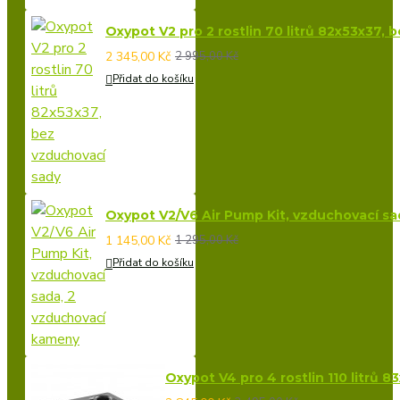
Oxypot V2 pro 2 rostlin 70 litrů 82x53x37,
2 345,00 Kč
2 995,00 Kč
Přidat do košíku
Oxypot V2/V6 Air Pump Kit, vzduchovací s
1 145,00 Kč
1 295,00 Kč
Přidat do košíku
Oxypot V4 pro 4 rostlin 110 litrů 