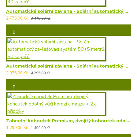
Automatická solární závlaha - Solární automatický zavlažovací systém 30+5 metrů, 30 kapačů
2 775,00 Kč
3 445,00 Kč
Automatická solární závlaha - Solární automatický zavlažovací systém 50+5 metrů, 50 kapačů
2 975,00 Kč
4 295,00 Kč
Zahradní kohoutek Premium, dvojitý kohoutek odolný vůči korozi a mrazu + 2x přípojky
1 290,00 Kč
1 490,00 Kč