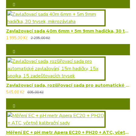
Zavlažovací sada 40m 6mm + 5m 9mm hadička, 30 trysek, mikrozávlaha
1 995,00 Kč
2 295,00 Kč
Zavlažovací sada, rozšířovací sada pro automatické zavlažování, 15m hadičky, 15x spojka, 15 zadešťovacích trysek
545,00 Kč
695,00 Kč
Měření EC + pH metr Apera EC20 + PH20 + ATC, včetně kalibrační sady