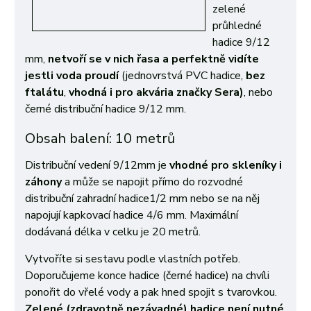
zelené
průhledné
hadice 9/12
mm,
netvoří se v nich řasa a perfektně vidíte
jestli voda proudí
(j
ednovrstvá PVC hadice,
bez
ftalátu
,
vhodná i pro akvária značky Sera)
, nebo
černé distribuční hadice 9/12 mm.
Obsah balení: 10 metrů
Distribuční vedení 9/12mm je
vhodné pro skleníky i
záhony
a může se napojit přímo do rozvodné
distribuční zahradní hadice1/2 mm nebo se na něj
napojují kapkovací hadice 4/6 mm.
Maximální
dodávaná délka v celku je 20 metrů.
Vytvoříte si sestavu podle vlastních potřeb.
Doporučujeme konce hadice (černé hadice) na chvíli
ponořit do vřelé vody a pak hned spojit s tvarovkou.
Zelené (zdravotně nezávadné) hadice není nutné