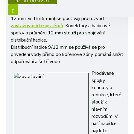
PŘIDAT DO KOŠÍKU
10 metrů
distribuční
hadice 9/12 mm pro
zavlažování
a PE
Tvarovky
12
mm
(vnější průměr
12 mm, vnitřní 9 mm) se používají pro rozvod
zavlažovacích systémů
. Konektory a hadicové
spojky o průměru 12 mm slouží pro spojování
distribuční hadice.
Distribuční hadice 9/12 mm
se p
oužívá se pro
přivedení vody přímo do kořenové zóny, pomáhá snížit
odpařování a šetří vodu.
Prodávané
spojky,
kohouty a
redukce, které
slouží k
hlavním
rozvodům. V
naší nabídce
najdete i