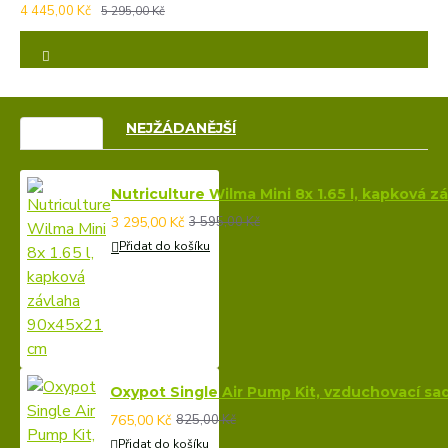
4 445,00 Kč
5 295,00 Kč
VÝPRODEJ
NEJŽÁDANĚJŠÍ
Nutriculture Wilma Mini 8x 1.65 l, kapková 
3 295,00 Kč
3 595,00 Kč
Přidat do košíku
Oxypot Single Air Pump Kit, vzduchovací sa
765,00 Kč
825,00 Kč
Přidat do košíku