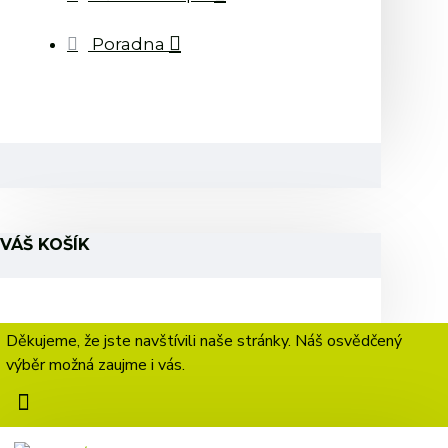
Poradna
VÁŠ KOŠÍK
Děkujeme, že jste navštívili naše stránky. Náš osvědčený
výběr možná zaujme i vás.