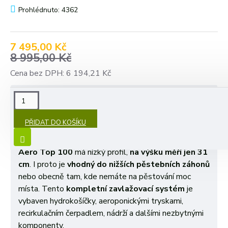
Prohlédnuto: 4362
7 495,00 Kč
8 995,00 Kč
Cena bez DPH: 6 194,21 Kč
POPIS
PŘIDAT DO KOŠÍKU
Aeroponické pěstování
jahod, salátů a bylin je dnes
oblíbené. Aeroponický tryskový systém
Platinium
Aero Top 100
má nízký profil,
na výšku měří jen 31
cm
. I proto je
vhodný do nižších pěstebních záhonů
nebo obecně tam, kde nemáte na pěstování moc
místa. Tento
kompletní zavlažovací systém
je
vybaven hydrokošíčky, aeroponickými tryskami,
recirkulačním čerpadlem, nádrží a dalšími nezbytnými
komponenty.