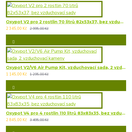
Oxypot V2 pro 2 rostlin 70 litrů 82x53x37, bez vzduchovací sady
2 345,00 Kč
2 995,00 Kč
Oxypot V2/V6 Air Pump Kit, vzduchovací sada, 2 vzduchovací kameny
1 145,00 Kč
1 295,00 Kč
Oxypot V4 pro 4 rostlin 110 litrů 83x83x35, bez vzduchovací sady
2 845,00 Kč
3 495,00 Kč