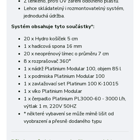
Z lehkého, proti UV záření odolného plastu.
Lehce skládatelný i rozmontovatelný systém,
jednoduchá údržba.
Systém obsahuje tyto součástky
*
:
20 x Hydro košíček 5 cm
1 x hadicová spona 16 mm
20 x neoprénový límec o průměru 7 cm
8 x rozprašovač 360°
1 x nádrž Platinium Modular 100, objem 85 l
1 x podmiska Platinium Modular 100
1 x zavlažovací set Platinum 100 K-10015
1 x víko Platinium Modular
1 x čerpadlo Platinium PL3000-60 - 3000 l/h,
výtlak 1 m, 220V 50HZ
* některé vybavení se může mírně lišit od
vyobrazení a přesně dodaného typu