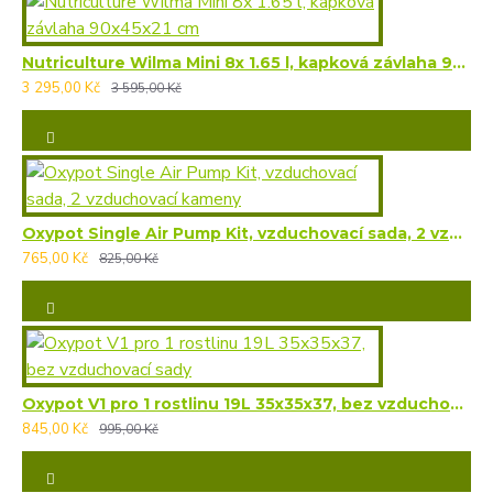
Nutriculture Wilma Mini 8x 1.65 l, kapková závlaha 90x45x21 cm
3 295,00 Kč
3 595,00 Kč
Oxypot Single Air Pump Kit, vzduchovací sada, 2 vzduchovací kameny
765,00 Kč
825,00 Kč
Oxypot V1 pro 1 rostlinu 19L 35x35x37, bez vzduchovací sady
845,00 Kč
995,00 Kč