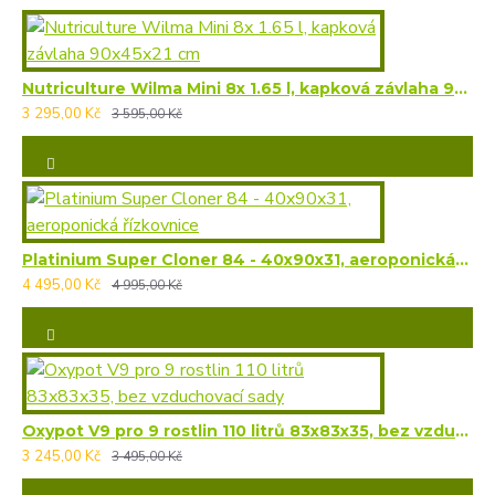
Nutriculture Wilma Mini 8x 1.65 l, kapková závlaha 90x45x21 cm
3 295,00 Kč
3 595,00 Kč
Platinium Super Cloner 84 - 40x90x31, aeroponická řízkovnice
4 495,00 Kč
4 995,00 Kč
Oxypot V9 pro 9 rostlin 110 litrů 83x83x35, bez vzduchovací sady
3 245,00 Kč
3 495,00 Kč