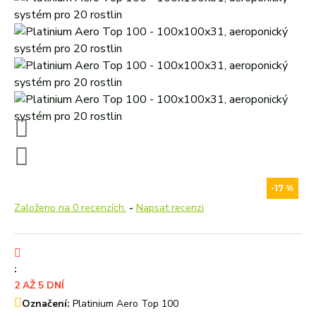
-17 %
Založeno na 0 recenzích.
-
Napsat recenzi
:
2 AŽ 5 DNÍ
Označení:
Platinium Aero Top 100