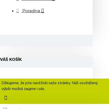
Poradna
VÁŠ KOŠÍK
Děkujeme, že jste navštívili naše stránky. Náš osvědčený
výběr možná zaujme i vás.