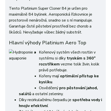
Tento Platinium Super Cloner 84 je určen pro
maximálně 84 bylinek. Aeroponická řízkovnice je
prostorově nenáročná, snadno se s ní manipuluje.
Garantuje čisté pěstební prostředí bez chorob a
škůdců. Nevyžaduje vůbec žádný substrát.
Hlavní výhody Platinium Aero Top
Kořenový systém všech rostlin v
systému si díky
tryskám s 360°
rozstřikem
vezme tolik živin, kolik
právě potřebuje.
Kořeny mají
optimální přístup ke
kyslíku
.
Osvědčený
pro pěstování jahod,
salátů
a ostatní zeleniny.
Díky recirkulačnímu čerpadlu je
spotřeba vody i
hnojiv efektivní
.