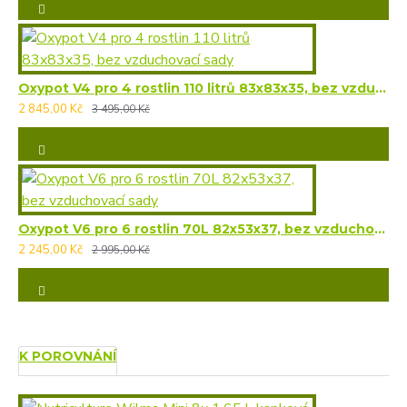
Oxypot V4 pro 4 rostlin 110 litrů 83x83x35, bez vzduchovací sady
2 845,00 Kč
3 495,00 Kč
Oxypot V6 pro 6 rostlin 70L 82x53x37, bez vzduchovací sady
2 245,00 Kč
2 995,00 Kč
K POROVNÁNÍ