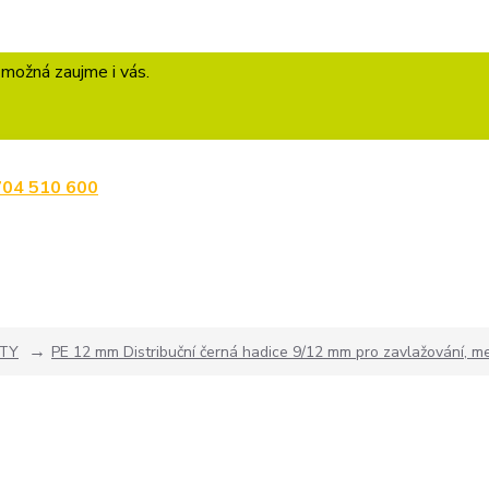
 možná zaujme i vás.
704 510 600
TY
PE 12 mm Distribuční černá hadice 9/12 mm pro zavlažování, m