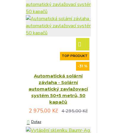
TOP PRODUKT
-31 %
Automatická solární
závlaha - Solární
automatický zavlažovací
systém 50+5 metrů, 50
kapačů
2 975,00 Kč
4 295,00 Kč
Dotaz