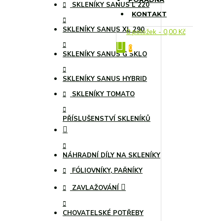
SKLENÍKY SANUS L 220
KONTAKT
SKLENÍKY SANUS XL 290
0 položek - 0,00 Kč
0
SKLENÍKY SANUS G SKLO
SKLENÍKY SANUS HYBRID
SKLENÍKY TOMATO
PŘÍSLUŠENSTVÍ SKLENÍKŮ
NÁHRADNÍ DÍLY NA SKLENÍKY
FÓLIOVNÍKY, PAŘNÍKY
ZAVLAŽOVÁNÍ
CHOVATELSKÉ POTŘEBY