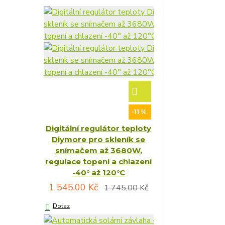
-11 %
Digitální regulátor teploty
Diymore pro skleník se
snímačem až 3680W,
regulace topení a chlazení
-40° až 120°C
1 545,00 Kč
1 745,00 Kč
Dotaz