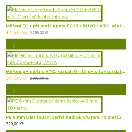
Měření EC + pH metr Apera EC20 + PH20 + ATC, včetně kalibrační sady
4 445,00 Kč
5 295,00 Kč
Měření pH metr s ATC, rozsah 0 – 14 pH s funkcí data-Hold, 2AAA
2 645,00 Kč
2 995,00 Kč
PE 6 mm Distribuční černá hadice 4/6 mm, 10 metrů
220,00 Kč