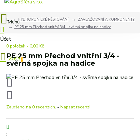
HYDROPONICKÉ PĚSTOVÁNÍ
ZAVLAŽOVÁNÍ A KOMPONENTY
PE 25 mm Přechod vnitřní 3/4 - svěrná spojka na hadice
0 položek - 0,00 Kč
PE 25 mm Přechod vnitřní 3/4 -
0
svěrná spojka na hadice
Založeno na 0 recenzích.
-
Napsat recenzi
: