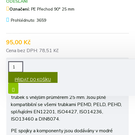
ODESLÁNÍ
Označení:
PE Přechod 90° 25 mm
Prohlédnuto: 3659
95,00 Kč
Cena bez DPH: 78,51 Kč
POPIS
PŘIDAT DO KOŠÍKU
PE Přechod pro použití na polyetylenové
trubky. Svěrné spojky jsou konstruovány pro spojování
trubek s vnějším průměrem 25 mm. Jsou plně
kompatibilní se všemi trubkami PEMD, PELD, PEHD,
splňujícími EN12201, ISO4427, ISO14236,
ISO13460 a DIN8074.
PE spojky a komponenty jsou dodávány v modré