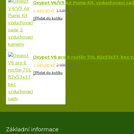
Oxypot V4/V9 Air Pump Kit, vzduchovací sa
1 445,00 Kč
1 595,00 Kč
Přidat do košíku
Oxypot V6 pro 6 rostlin 70L 82x53x37, bez 
2 245,00 Kč
2 995,00 Kč
Přidat do košíku
Základní informace