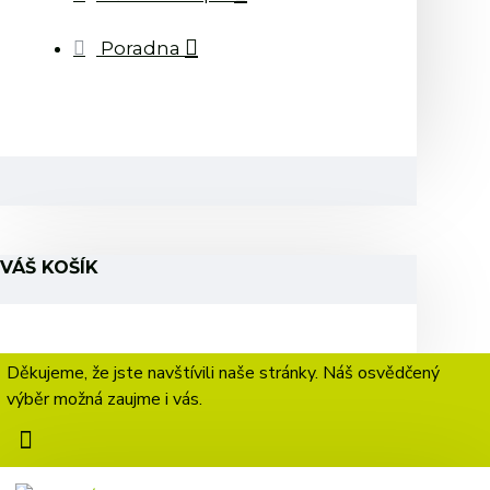
Poradna
VÁŠ KOŠÍK
Děkujeme, že jste navštívili naše stránky. Náš osvědčený
výběr možná zaujme i vás.