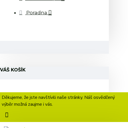
Poradna
VÁŠ KOŠÍK
Děkujeme, že jste navštívili naše stránky. Náš osvědčený
výběr možná zaujme i vás.