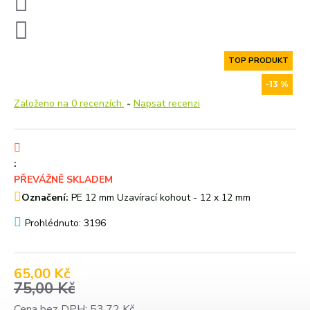
TOP PRODUKT
-13 %
Založeno na 0 recenzích.
-
Napsat recenzi
:
PŘEVÁŽNĚ SKLADEM
Označení:
PE 12 mm Uzavírací kohout - 12 x 12 mm
Prohlédnuto: 3196
65,00 Kč
75,00 Kč
Cena bez DPH: 53,72 Kč