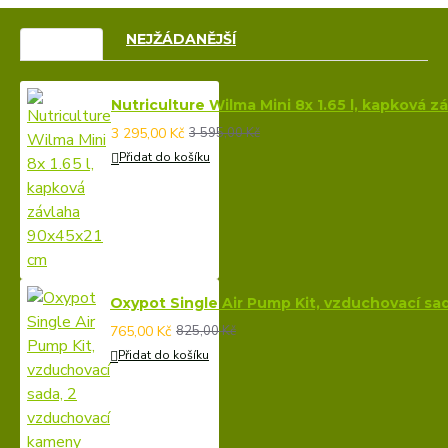
VÝPRODEJ
NEJŽÁDANĚJŠÍ
Nutriculture Wilma Mini 8x 1.65 l, kapková 
3 295,00 Kč
3 595,00 Kč
Přidat do košíku
Oxypot Single Air Pump Kit, vzduchovací sa
765,00 Kč
825,00 Kč
Přidat do košíku