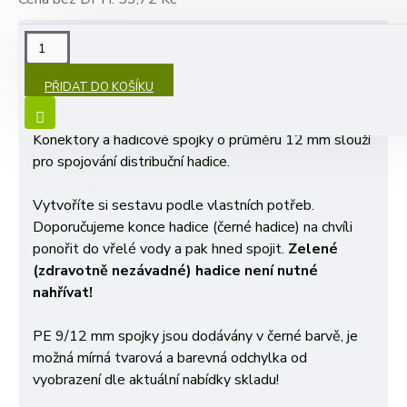
POPIS
PŘIDAT DO KOŠÍKU
PE
Tvarovky
12
mm
(vnější průměr 12 mm, vnitřní 9
mm) se používají pro rozvod
zavlažovacích systémů
.
Konektory a hadicové spojky o průměru 12 mm slouží
pro spojování distribuční hadice.
Vytvoříte si sestavu podle vlastních potřeb.
Doporučujeme konce hadice (černé hadice) na chvíli
ponořit do vřelé vody a pak hned spojit.
Zelené
(zdravotně nezávadné) hadice není nutné
nahřívat!
PE 9/12 mm spojky jsou dodávány v černé barvě, je
možná mírná tvarová a barevná odchylka od
vyobrazení dle aktuální nabídky skladu!