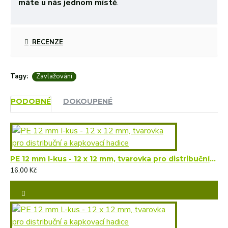
máte u nás jednom místě
.
RECENZE
Tagy:
Zavlažování
PODOBNÉ
DOKOUPENÉ
PE 12 mm I-kus - 12 x 12 mm, tvarovka pro distribuční a kapkovací hadice
16,00 Kč