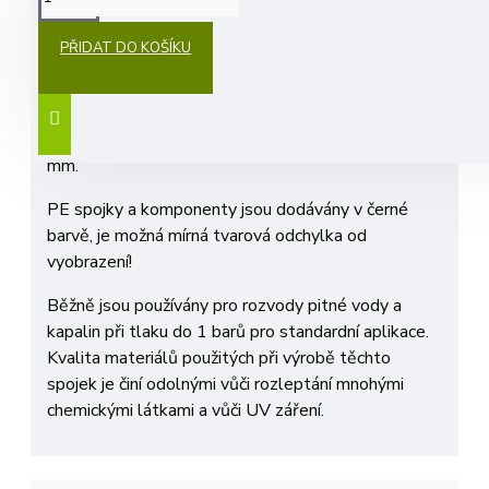
PŘIDAT DO KOŠÍKU
PE Tvarovky 20 mm se používají pro rozvod vodních
systémů. K vytvoření těsného a pevného spoje
doporučujeme k nastrkávací tvarovce použít naše
kvalitní, ohebné hadice a použít hadicovou sponu 20
mm.
PE spojky a komponenty jsou dodávány v černé
barvě, je možná mírná tvarová odchylka od
vyobrazení!
Běžně jsou používány pro rozvody pitné vody a
kapalin při tlaku do 1 barů pro standardní aplikace.
Kvalita materiálů použitých při výrobě těchto
spojek je činí odolnými vůči rozleptání mnohými
chemickými látkami a vůči UV záření.