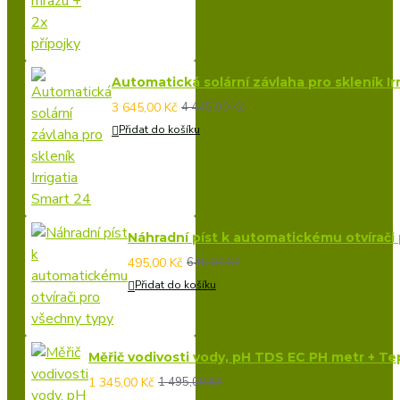
Automatická solární závlaha pro skleník Ir
3 645,00 Kč
4 445,00 Kč
Přidat do košíku
Náhradní píst k automatickému otvírači
495,00 Kč
645,00 Kč
Přidat do košíku
Měřič vodivosti vody, pH TDS EC PH metr + Tepl
1 345,00 Kč
1 495,00 Kč