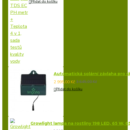
Přidat do košíku
Automatická solární závlaha pro skl
2 995,00 Kč
3 645,00 Kč
Přidat do košíku
Growlight lampa na rostliny 198 LED, 65 W, 6