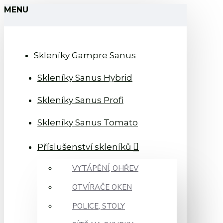
MENU
Skleníky Gampre Sanus
Skleníky Sanus Hybrid
Skleníky Sanus Profi
Skleníky Sanus Tomato
Příslušenství skleníků
VYTÁPĚNÍ, OHŘEV
OTVÍRAČE OKEN
POLICE, STOLY