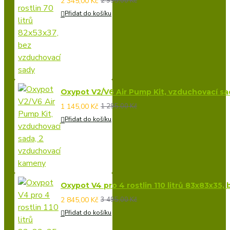
2 345,00 Kč
2 995,00 Kč
Přidat do košíku
Oxypot V2/V6 Air Pump Kit, vzduchovací s
1 145,00 Kč
1 295,00 Kč
Přidat do košíku
Oxypot V4 pro 4 rostlin 110 litrů 83x83x35,
2 845,00 Kč
3 495,00 Kč
Přidat do košíku