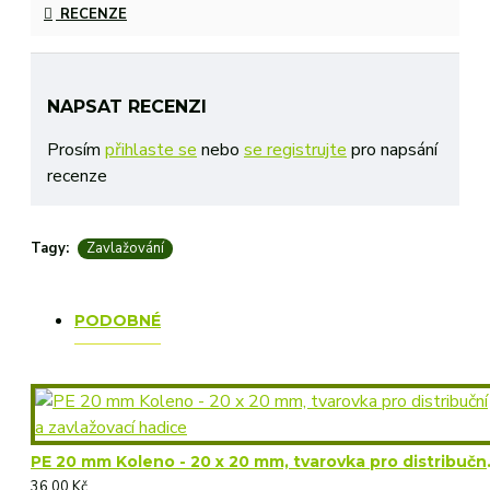
RECENZE
NAPSAT RECENZI
Prosím
přihlaste se
nebo
se registrujte
pro napsání
recenze
Tagy:
Zavlažování
PODOBNÉ
PE 20 mm Koleno - 
36,00 Kč