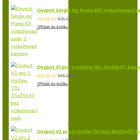
Oxypot Single Air Pump Kit, vzduchovací s
765,00 Kč
825,00 Kč
Přidat do košíku
Oxypot V1 pro 1 rostlinu 19L 35x35x37, bez
845,00 Kč
995,00 Kč
Přidat do košíku
Oxypot V2 pro 2 rostlin 70 litrů 82x53x37,